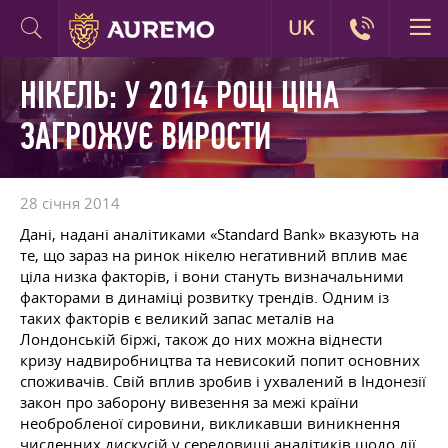
UK
НІКЕЛЬ: У 2014 РОЦІ ЦІНА
ЗАГРОЖУЄ ВИРОСТИ
28 січня 2014
Дані, надані аналітиками «Standard Bank» вказують на
те, що зараз на ринок нікелю негативний вплив має
ціла низка факторів, і вони стануть визначальними
факторами в динаміці розвитку трендів. Одним із
таких факторів є великий запас металів на
Лондонській біржі, також до них можна віднести
кризу надвиробництва та невисокий попит основних
споживачів. Свій вплив зробив і ухвалений в Індонезії
закон про заборону вивезення за межі країни
необробленої сировини, викликавши виникнення
численних дискусій у середовищі аналітиків щодо дії