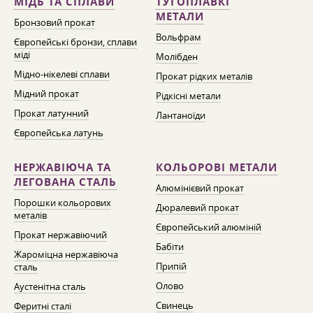
МІДЬ ТА СПЛАВИ
ТУГОПЛАВКІ
МЕТАЛИ
Бронзовий прокат
Вольфрам
Європейські бронзи, сплави
міді
Молібден
Мідно-нікелеві сплави
Прокат рідких металів
Мідний прокат
Рідкісні метали
Прокат латунний
Лантаноїди
Європейська латунь
НЕРЖАВІЮЧА ТА
КОЛЬОРОВІ МЕТАЛИ
ЛЕГОВАНА СТАЛЬ
Алюмінієвий прокат
Порошки кольорових
Дюралевий прокат
металів
Європейський алюміній
Прокат нержавіючий
Бабіти
Жароміцна нержавіюча
Припій
сталь
Олово
Аустенітна сталь
Свинець
Феритні сталі