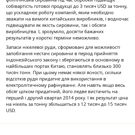
собівартість готової продукції до 3 тисяч USD за тонну,
що ускладнює роботу компаній, яким необхідно
зважати на вимоги китайських виробників, і водночас
підвищувати як якість сировини, так і обсяги
виробництва. І, зрозуміло, досягти бажаних
результатів у короткі терміни неможливо.
Запаси нікелевої руди, сформовані для можливості
запобігання нестачі сировини в період прийняття
індонезійського закону і зберігаються в основному в
найбільших портах Китаю, становлять близько 300
тисяч тонн. При цьому немає ніякої ясності, скільки
відсотків руди придатне для використання в
електролітичному рафінуванні. Але навіть якщо весь
обсяг цілком придатний, його ледве вистачить на
перший і другий квартал 2014 року. І як результат ціна
на нікель за тонну збільшиться з 12 тисяч до 15 тисяч
USD.