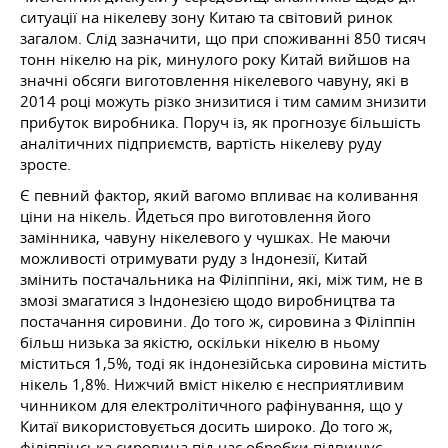
ситуації на нікелеву зону Китаю та світовий ринок
загалом. Слід зазначити, що при споживанні 850 тисяч
тонн нікелю на рік, минулого року Китай вийшов на
значні обсяги виготовлення нікелевого чавуну, які в
2014 році можуть різко знизитися і тим самим знизити
прибуток виробника. Поруч із, як прогнозує більшість
аналітичних підприємств, вартість нікелеву руду
зросте.
Є певний фактор, який вагомо впливає на коливання
ціни на нікель. Йдеться про виготовлення його
замінника, чавуну нікелевого у чушках. Не маючи
можливості отримувати руду з Індонезії, Китай
змінить постачальника на Філіппіни, які, між тим, не в
змозі змагатися з Індонезією щодо виробництва та
постачання сировини. До того ж, сировина з Філіппін
більш низька за якістю, оскільки нікелю в ньому
міститься 1,5%, тоді як індонезійська сировина містить
нікель 1,8%. Нижчий вміст нікелю є несприятливим
чинником для електролітичного рафінування, що у
Китаї використовується досить широко. До того ж,
філіппінська сировина під час обробки підвищує