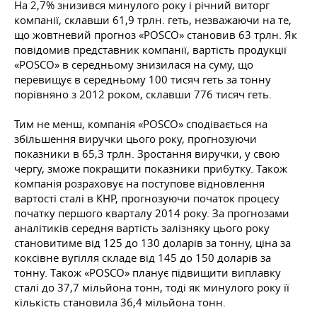
На 2,7% знизився минулого року і річний виторг
компанії, склавши 61,9 трлн. геть, незважаючи на те,
що жовтневий прогноз «POSCO» становив 63 трлн. Як
повідомив представник компанії, вартість продукції
«POSCO» в середньому знизилася на суму, що
перевищує в середньому 100 тисяч геть за тонну
порівняно з 2012 роком, склавши 776 тисяч геть.
Тим не менш, компанія «POSCO» сподівається на
збільшення виручки цього року, прогнозуючи
показники в 65,3 трлн. Зростання виручки, у свою
чергу, зможе покращити показники прибутку. Також
компанія розраховує на поступове відновлення
вартості сталі в КНР, прогнозуючи початок процесу
початку першого кварталу 2014 року. За прогнозами
аналітиків середня вартість залізняку цього року
становитиме від 125 до 130 доларів за тонну, ціна за
коксівне вугілля складе від 145 до 150 доларів за
тонну. Також «POSCO» планує підвищити виплавку
сталі до 37,7 мільйона тонн, тоді як минулого року її
кількість становила 36,4 мільйона тонн.