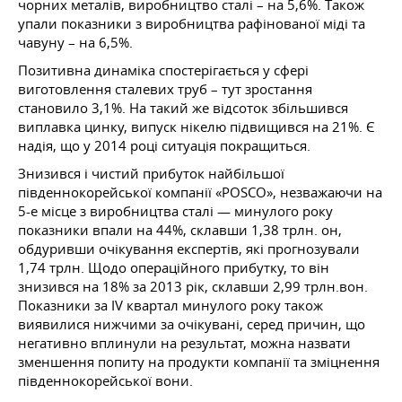
чорних металів, виробництво сталі – на 5,6%. Також
упали показники з виробництва рафінованої міді та
чавуну – на 6,5%.
Позитивна динаміка спостерігається у сфері
виготовлення сталевих труб – тут зростання
становило 3,1%. На такий же відсоток збільшився
виплавка цинку, випуск нікелю підвищився на 21%. Є
надія, що у 2014 році ситуація покращиться.
Знизився і чистий прибуток найбільшої
південнокорейської компанії «POSCO», незважаючи на
5-е місце з виробництва сталі — минулого року
показники впали на 44%, склавши 1,38 трлн. он,
обдуривши очікування експертів, які прогнозували
1,74 трлн. Щодо операційного прибутку, то він
знизився на 18% за 2013 рік, склавши 2,99 трлн.вон.
Показники за IV квартал минулого року також
виявилися нижчими за очікувані, серед причин, що
негативно вплинули на результат, можна назвати
зменшення попиту на продукти компанії та зміцнення
південнокорейської вони.