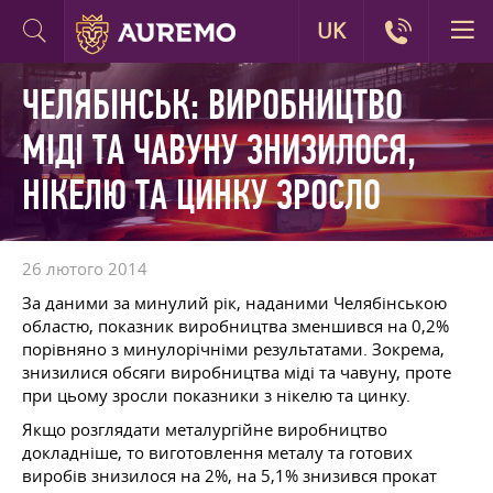
UK
ЧЕЛЯБІНСЬК: ВИРОБНИЦТВО
МІДІ ТА ЧАВУНУ ЗНИЗИЛОСЯ,
НІКЕЛЮ ТА ЦИНКУ ЗРОСЛО
26 лютого 2014
За даними за минулий рік, наданими Челябінською
областю, показник виробництва зменшився на 0,2%
порівняно з минулорічніми результатами. Зокрема,
знизилися обсяги виробництва міді та чавуну, проте
при цьому зросли показники з нікелю та цинку.
Якщо розглядати металургійне виробництво
докладніше, то виготовлення металу та готових
виробів знизилося на 2%, на 5,1% знизився прокат