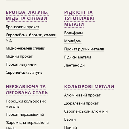
БРОНЗА, ЛАТУНЬ,
РІДКІСНІ ТА
МІДЬ ТА СПЛАВИ
ТУГОПЛАВКІ
МЕТАЛИ
Бронзовий прокат
Вольфрам
Європейські бронзи, сплави
міді
Молібден
Мідно-нікелеві сплави
Прокат рідких металів
Мідний прокат
Рідкісні метали
Прокат латунний
Лантаноїди
Європейська латунь
НЕРЖАВІЮЧА ТА
КОЛЬОРОВІ МЕТАЛИ
ЛЕГОВАНА СТАЛЬ
Алюмінієвий прокат
Порошки кольорових
Дюралевий прокат
металів
Європейський алюміній
Прокат нержавіючий
Бабіти
Жароміцна нержавіюча
Припій
сталь