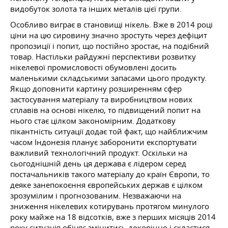
видобуток золота та інших металів цієї групи.
Особливо виграє в становищі нікель. Вже в 2014 році
ціни на цю сировину значно зростуть через дефіцит
пропозиції і попит, що постійно зростає, на подібний
товар. Настільки райдужні перспективи розвитку
нікелевої промисловості обумовлені досить
маленькими складськими запасами цього продукту.
Якщо доповнити картину розширенням сфер
застосування матеріалу та виробництвом нових
сплавів на основі нікелю, то підвищений попит на
нього стає цілком закономірним. Додаткову
пікантність ситуації додає той факт, що найближчим
часом Індонезія планує заборонити експортувати
важливий технологічний продукт. Оскільки на
сьогоднішній день ця держава є лідером серед
постачальників такого матеріалу до країн Європи, то
деяке занепокоєння європейських держав є цілком
зрозумілим і прогнозованим. Незважаючи на
зниження нікелевих котирувань протягом минулого
року майже на 18 відсотків, вже з перших місяців 2014
року ситуація обіцяє змінитись докорінно і скластися