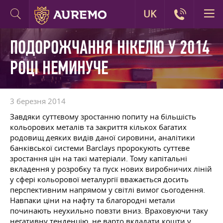
UK
ПОДОРОЖЧАННЯ НІКЕЛЮ У 2014
РОЦІ НЕМИНУЧЕ
3 березня 2014
Завдяки суттєвому зростанню попиту на більшість
кольорових металів та закриття кількох багатих
родовищ деяких видів даної сировини, аналітики
банківської системи Barclays пророкують суттєве
зростання цін на такі матеріали. Тому капітальні
вкладення у розробку та пуск нових виробничих ліній
у сфері кольорової металургії вважається досить
перспективним напрямом у світлі вимог сьогодення.
Навпаки ціни на нафту та благородні метали
починають неухильно повзти вниз. Враховуючи таку
негативну тенденцію, не варто вкладати кошти у