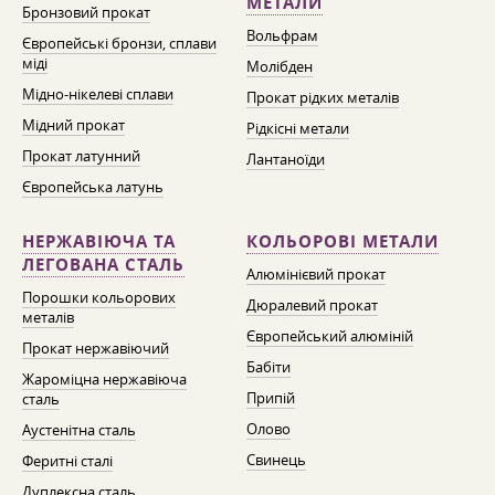
МЕТАЛИ
Бронзовий прокат
Вольфрам
Європейські бронзи, сплави
міді
Молібден
Мідно-нікелеві сплави
Прокат рідких металів
Мідний прокат
Рідкісні метали
Прокат латунний
Лантаноїди
Європейська латунь
НЕРЖАВІЮЧА ТА
КОЛЬОРОВІ МЕТАЛИ
ЛЕГОВАНА СТАЛЬ
Алюмінієвий прокат
Порошки кольорових
Дюралевий прокат
металів
Європейський алюміній
Прокат нержавіючий
Бабіти
Жароміцна нержавіюча
Припій
сталь
Олово
Аустенітна сталь
Свинець
Феритні сталі
Дуплексна сталь