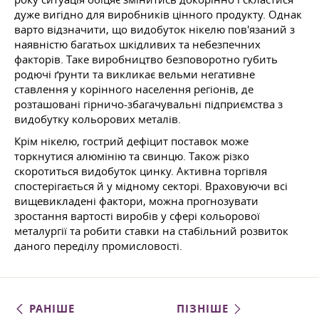
дуже вигідно для виробників цінного продукту. Однак
варто відзначити, що видобуток нікелю пов'язаний з
наявністю багатьох шкідливих та небезпечних
факторів. Таке виробництво безповоротно губить
родючі ґрунти та викликає вельми негативне
ставлення у корінного населення регіонів, де
розташовані гірничо-збагачувальні підприємства з
видобутку кольорових металів.
Крім нікелю, гострий дефіцит поставок може
торкнутися алюмінію та свинцю. Також різко
скоротиться видобуток цинку. Активна торгівля
спостерігається й у мідному секторі. Враховуючи всі
вищевикладені фактори, можна прогнозувати
зростання вартості виробів у сфері кольорової
металургії та робити ставки на стабільний розвиток
даного переділу промисловості.
РАНІШЕ
ПІЗНІШЕ