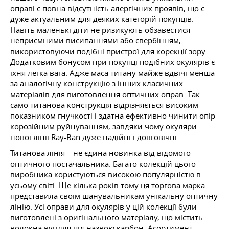
оправі є повна відсутність алергічних проявів, що є
дуже актуальним для деяких категорій покупців.
Навіть маленькі діти не ризикують обзавестися
неприємними висипаннями або свербінням,
використовуючи подібні пристрої для корекції зору.
Додатковим бонусом при покупці подібних окулярів є
їхня легка вага. Адже маса титану майже вдвічі менша
за аналогічну конструкцію з інших класичних
матеріалів для виготовлення оптичних оправ. Так
само титанова конструкція відрізняється високим
показником гнучкості і здатна ефективно чинити опір
корозійним руйнуванням, завдяки чому окуляри
нової лінії Ray-Ban дуже надійні і довговічні.
Титанова лінія – не єдина новинка від відомого
оптичного постачальника. Багато колекцій цього
виробника користуються високою популярністю в
усьому світі. Ще кілька років тому ця торгова марка
представила своїм шанувальникам унікальну оптичну
лінію. Усі оправи для окулярів у цій колекції були
виготовлені з оригінального матеріалу, що містить
волокна вугілля під назвою карбон. Асортимент