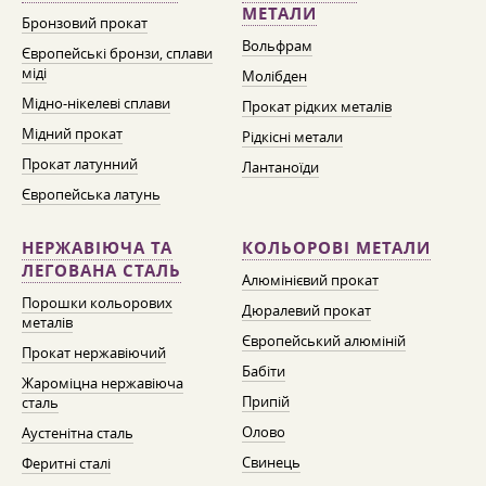
МЕТАЛИ
Бронзовий прокат
Вольфрам
Європейські бронзи, сплави
міді
Молібден
Мідно-нікелеві сплави
Прокат рідких металів
Мідний прокат
Рідкісні метали
Прокат латунний
Лантаноїди
Європейська латунь
НЕРЖАВІЮЧА ТА
КОЛЬОРОВІ МЕТАЛИ
ЛЕГОВАНА СТАЛЬ
Алюмінієвий прокат
Порошки кольорових
Дюралевий прокат
металів
Європейський алюміній
Прокат нержавіючий
Бабіти
Жароміцна нержавіюча
Припій
сталь
Олово
Аустенітна сталь
Свинець
Феритні сталі