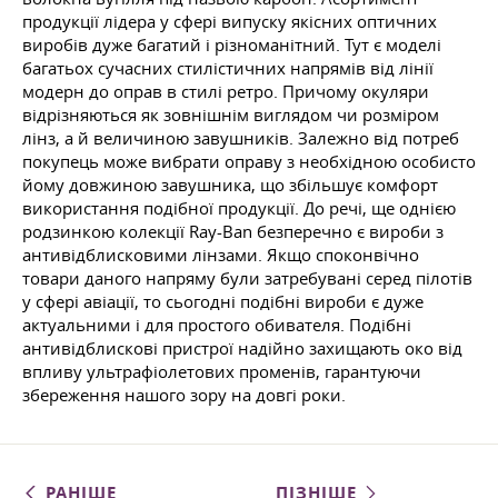
продукції лідера у сфері випуску якісних оптичних
виробів дуже багатий і різноманітний. Тут є моделі
багатьох сучасних стилістичних напрямів від лінії
модерн до оправ в стилі ретро. Причому окуляри
відрізняються як зовнішнім виглядом чи розміром
лінз, а й величиною завушників. Залежно від потреб
покупець може вибрати оправу з необхідною особисто
йому довжиною завушника, що збільшує комфорт
використання подібної продукції. До речі, ще однією
родзинкою колекції Ray-Ban безперечно є вироби з
антивідблисковими лінзами. Якщо споконвічно
товари даного напряму були затребувані серед пілотів
у сфері авіації, то сьогодні подібні вироби є дуже
актуальними і для простого обивателя. Подібні
антивідблискові пристрої надійно захищають око від
впливу ультрафіолетових променів, гарантуючи
збереження нашого зору на довгі роки.
РАНІШЕ
ПІЗНІШЕ