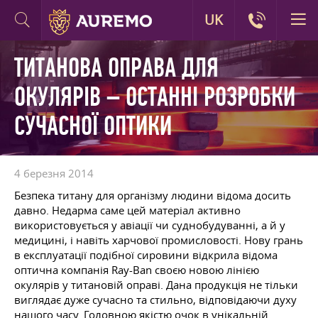
UK
ТИТАНОВА ОПРАВА ДЛЯ
ОКУЛЯРІВ – ОСТАННІ РОЗРОБКИ
СУЧАСНОЇ ОПТИКИ
4 березня 2014
Безпека титану для організму людини відома досить
давно. Недарма саме цей матеріал активно
використовується у авіації чи суднобудуванні, а й у
медицині, і навіть харчової промисловості. Нову грань
в експлуатації подібної сировини відкрила відома
оптична компанія Ray-Ban своєю новою лінією
окулярів у титановій оправі. Дана продукція не тільки
виглядає дуже сучасно та стильно, відповідаючи духу
нашого часу. Головною якістю очок в унікальній