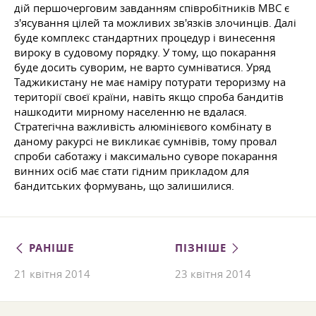
дій першочерговим завданням співробітників МВС є
з'ясування цілей та можливих зв'язків злочинців. Далі
буде комплекс стандартних процедур і винесення
вироку в судовому порядку. У тому, що покарання
буде досить суворим, не варто сумніватися. Уряд
Таджикистану не має наміру потурати тероризму на
території своєї країни, навіть якщо спроба бандитів
нашкодити мирному населенню не вдалася.
Стратегічна важливість алюмінієвого комбінату в
даному ракурсі не викликає сумнівів, тому провал
спроби саботажу і максимально суворе покарання
винних осіб має стати гідним прикладом для
бандитських формувань, що залишилися.
РАНІШЕ
ПІЗНІШЕ
21 квітня 2014
23 квітня 2014