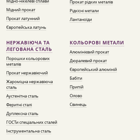
Мідно-нікелеві сплави
Прокат рідких металів
Мідний прокат
Рідкісні метали
Прокат латунний
Лантаноїди
Європейська латунь
НЕРЖАВІЮЧА ТА
КОЛЬОРОВІ МЕТАЛИ
ЛЕГОВАНА СТАЛЬ
Алюмінієвий прокат
Порошки кольорових
Дюралевий прокат
металів
Європейський алюміній
Прокат нержавіючий
Бабіти
Жароміцна нержавіюча
Припій
сталь
Олово
Аустенітна сталь
Свинець
Феритні сталі
Дуплексна сталь
ГОСТи спеціальних сталей
Інструментальна сталь