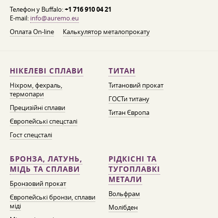
Телефон у Buffalo:
+1 716 910 04 21
E-mail:
info@auremo.eu
Оплата On-line
Калькулятор металопрокату
НІКЕЛЕВІ СПЛАВИ
ТИТАН
Ніхром, фехраль,
Титановий прокат
термопари
ГОСТи титану
Прецизійні сплави
Титан Європа
Європейські спецсталі
Гост спецсталі
БРОНЗА, ЛАТУНЬ,
РІДКІСНІ ТА
МІДЬ ТА СПЛАВИ
ТУГОПЛАВКІ
МЕТАЛИ
Бронзовий прокат
Вольфрам
Європейські бронзи, сплави
міді
Молібден