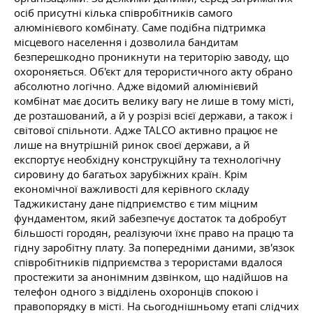
осіб присутні кілька співробітників самого
алюмінієвого комбінату. Саме подібна підтримка
місцевого населення і дозволила бандитам
безперешкодно проникнути на територію заводу, що
охороняється. Об'єкт для терористичного акту обрано
абсолютно логічно. Адже відомий алюмінієвий
комбінат має досить велику вагу не лише в тому місті,
де розташований, а й у розрізі всієї держави, а також і
світової спільноти. Адже TALCO активно працює не
лише на внутрішній ринок своєї держави, а й
експортує необхідну конструкційну та технологічну
сировину до багатьох зарубіжних країн. Крім
економічної важливості для керівного складу
Таджикистану дане підприємство є тим міцним
фундаментом, який забезпечує достаток та добробут
більшості городян, реалізуючи їхнє право на працю та
гідну заробітну плату. За попередніми даними, зв'язок
співробітників підприємства з терористами вдалося
простежити за анонімним дзвінком, що надійшов на
телефон одного з відділень охоронців спокою і
правопорядку в місті. На сьогоднішньому етапі слідчих