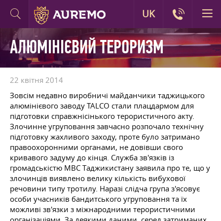
UK
АЛЮМІНІЄВИЙ ТЕРОРИЗМ
22 квітня 2014
Зовсім недавно виробничі майданчики таджицького
алюмінієвого заводу TALCO стали плацдармом для
підготовки справжнісінького терористичного акту.
Злочинне угруповання завчасно розпочало технічну
підготовку жахливого заходу, проте було затримано
правоохоронними органами, не довівши свого
кривавого задуму до кінця. Служба зв'язків із
громадськістю МВС Таджикистану заявила про те, що у
злочинців виявлено велику кількість вибухової
речовини типу тротилу. Наразі слідча група з'ясовує
особи учасників бандитського угруповання та їх
можливі зв'язки з міжнародними терористичними
організаціями. За деякими даними, серед затриманих