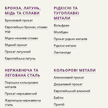
БРОНЗА, ЛАТУНЬ,
РІДКІСНІ ТА
МІДЬ ТА СПЛАВИ
ТУГОПЛАВКІ
МЕТАЛИ
Бронзовий прокат
Вольфрам
Європейські бронзи, сплави
міді
Молібден
Мідно-нікелеві сплави
Прокат рідких металів
Мідний прокат
Рідкісні метали
Прокат латунний
Лантаноїди
Європейська латунь
НЕРЖАВІЮЧА ТА
КОЛЬОРОВІ МЕТАЛИ
ЛЕГОВАНА СТАЛЬ
Алюмінієвий прокат
Порошки кольорових
Дюралевий прокат
металів
Європейський алюміній
Прокат нержавіючий
Бабіти
Жароміцна нержавіюча
Припій
сталь