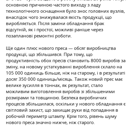
основною причиною частого виходу з ладу
технологічного оснащення було знос головних вузлів,
внаслідок чого знижувалася якість продукції, що
виробляється. Після заміни обладнання брак
відсутній, як і простої, можливі раніше через
позапланові ремонтні роботи.
Ще один плюс нового преса — обсяг виробництва
продукції, що збільшився. При тому, що
продуктивність обох пресів становить 8000 виробів за
зміну, на новому устаткуванні вироблення склало на
105 000 одиниць більше, ніж на старому, і в результаті
досяг 350 000 одиниць/місяць. Також новий прес має
велике зусилля в тоннах, як результат, стало
можливим виготовлення виробів зі збільшеними
розмірами та товщиною. Безпека виробничих
процесів збільшилася, оскільки у нового обладнання є
світловий захист, що захищає руки від попадання в
робочий периметр штампу. Крім того, рівень шуму
нового преса значно нижче, ніж старого.