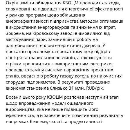
Окрім заміни обладнання КЗОЦМ проводить заходи,
спрямовані на підвищення енергетичної ефективності
у рамках програми щодо збільшення
енергоефективності підприємства методом оптимізації
використання енергоресурсів та зниження їх втрат.
Зокрема, на Кіровському заводі відмовилися від
застосування пари, замінивши її роботу на
альтернативні теплові енергетичні джерела. У
прокатно-пресовому та прокатному цеху підігрів
повітря та травильних розчинів, а також сушіння
стрічки проводиться з використанням електрики,
проведено заміну системи парогасіння прокатних
станів, введено в роботу газову котельню на очисних
спорудах підприємства. В результаті проведених
економія становила близько 31 млн. RUB/рік.
Восени цього року КЗОЦМ розпочав наступний етап
щодо впровадження моделі ощадливого
виробництва, яка не лише підвищить його
ефективність, а й забезпечить позитивний результат у
напрямках безпеки, якості та продуктивності.