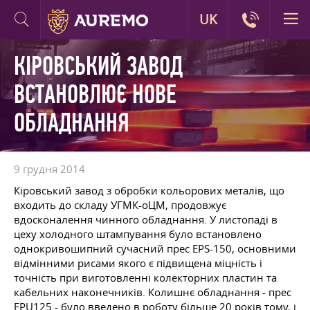
UK
КІРОВСЬКИЙ ЗАВОД
ВСТАНОВЛЮЄ НОВЕ
ОБЛАДНАННЯ
9 грудня 2014
Кіровський завод з обробки кольорових металів, що
входить до складу УГМК-оЦМ, продовжує
вдосконалення чинного обладнання. У листопаді в
цеху холодного штампування було встановлено
однокривошипний сучасний прес EPS-150, основними
відмінними рисами якого є підвищена міцність і
точність при виготовленні колекторних пластин та
кабельних наконечників. Колишнє обладнання - прес
EPU125 - було введено в роботу більше 20 років тому, і