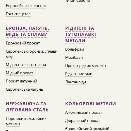
Титан Європа
Європейські спецсталі
Гост спецсталі
БРОНЗА, ЛАТУНЬ,
РІДКІСНІ ТА
МІДЬ ТА СПЛАВИ
ТУГОПЛАВКІ
МЕТАЛИ
Бронзовий прокат
Вольфрам
Європейські бронзи, сплави
міді
Молібден
Мідно-нікелеві сплави
Прокат рідких металів
Мідний прокат
Рідкісні метали
Прокат латунний
Лантаноїди
Європейська латунь
НЕРЖАВІЮЧА ТА
КОЛЬОРОВІ МЕТАЛИ
ЛЕГОВАНА СТАЛЬ
Алюмінієвий прокат
Порошки кольорових
Дюралевий прокат
металів
Європейський алюміній