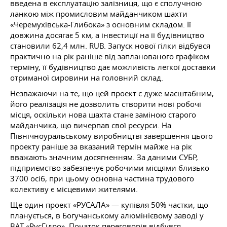
введена в експлуатацію залізниця, що є сполучною
ланкою між промисловим майданчиком шахти
«Черемухівська-Глибока» з основним складом. Її
довжина досягає 5 км, а інвестиції на її будівництво
становили 62,4 млн. RUB. Запуск нової гілки відбувся
практично на рік раніше від запланованого графіком
терміну, її будівництво дає можливість легкої доставки
отриманої сировини на головний склад.
Незважаючи на те, що цей проект є дуже масштабним,
його реалізація не дозволить створити нові робочі
місця, оскільки нова шахта стане заміною старого
майданчика, що вичерпав свої ресурси. На
Північноуральському виробництві завершення цього
проекту раніше за вказаний термін майже на рік
вважають значним досягненням. За даними СУБР,
підприємство забезпечує робочими місцями близько
3700 осіб, при цьому основна частина трудового
колективу є місцевими жителями.
Ще один проект «РУСАЛА» — купівля 50% частки, що
планується, в Богучанському алюмінієвому заводі у
ВАТ «РусГідро». Початок переговорів відбувся