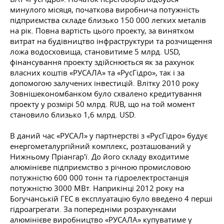
минулого місяця, початкова виробнича потужність
підприємства складе близько 150 000 легких металів
на рік. Повна вартість цього проекту, за винятком
витрат на будівництво інфраструктури та розчищення
ложа водосховища, становитиме 5 млрд. USD,
фінансування проекту здійснюється як за рахунок
власних коштів «РУСАЛА» та «РусГідро», так і за
допомогою залучених інвестицій. Влітку 2010 року
Зовнішекономбанком було схвалено кредитування
проекту у розмірі 50 млрд. RUB, що на той момент
становило близько 1,6 млрд. USD.
В даний час «РУСАЛ» у партнерстві з «РусГідро» будує
енергометалургійний комплекс, розташований у
Нижньому Пріангар'ї. До його складу входитиме
алюмінієве підприємство з річною промисловою
потужністю 600 000 тонн та гідроелектростанція
потужністю 3000 МВт. Наприкінці 2012 року на
Богучанській ГЕС в експлуатацію було введено 4 перші
гідроагрегати. За попередніми розрахунками
алюмінієве виробництво «РУСАЛА» купуватиме у