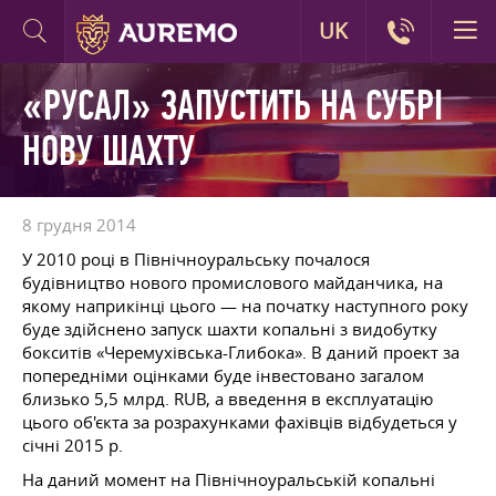
UK
«РУСАЛ» ЗАПУСТИТЬ НА СУБРІ
НОВУ ШАХТУ
8 грудня 2014
У 2010 році в Північноуральську почалося
будівництво нового промислового майданчика, на
якому наприкінці цього — на початку наступного року
буде здійснено запуск шахти копальні з видобутку
бокситів «Черемухівська-Глибока». В даний проект за
попередніми оцінками буде інвестовано загалом
близько 5,5 млрд. RUB, а введення в експлуатацію
цього об'єкта за розрахунками фахівців відбудеться у
січні 2015 р.
На даний момент на Північноуральській копальні