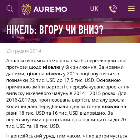
UK
НІКЕЛЬ: ВГОРУ ЧИ ВНИЗ?
23 грудня 2014
Аналітики компанії Goldman Sachs переглянули свої
прогнози щодо
нікелю
у бік зниження. За новими
даними,
ціна
на
нікель
у 2015 році опуститься з
позначки 22 тис. USD до 17,5 тис. USD. Основною
причиною зміни вартості є передбачуване зростання
випуску нікелевого чавуну в 2014—2015 роках. Для
2016-2017рр. прогнозована вартість металу зросла.
Колишні дані передбачали ціну за тонну
нікелю
на
рівні 18 тис. USD та 16 тис. USD відповідно. За
переглянутими прогнозами ціна підвищиться до 20
тис. USD та 18 тис. USD.
Індонезійський уряд, тим часом, чітко дотримується