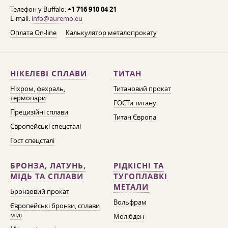
Телефон у Buffalo:
+1 716 910 04 21
E-mail:
info@auremo.eu
Оплата On-line
Калькулятор металопрокату
НІКЕЛЕВІ СПЛАВИ
ТИТАН
Ніхром, фехраль,
Титановий прокат
термопари
ГОСТи титану
Прецизійні сплави
Титан Європа
Європейські спецсталі
Гост спецсталі
БРОНЗА, ЛАТУНЬ,
РІДКІСНІ ТА
МІДЬ ТА СПЛАВИ
ТУГОПЛАВКІ
МЕТАЛИ
Бронзовий прокат
Вольфрам
Європейські бронзи, сплави
міді
Молібден