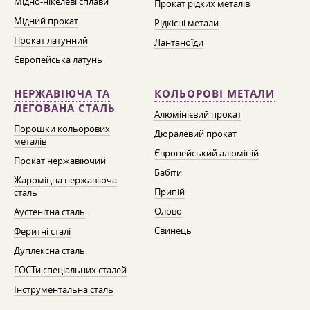
Мідно-нікелеві сплави
Прокат рідких металів
Мідний прокат
Рідкісні метали
Прокат латунний
Лантаноїди
Європейська латунь
НЕРЖАВІЮЧА ТА
КОЛЬОРОВІ МЕТАЛИ
ЛЕГОВАНА СТАЛЬ
Алюмінієвий прокат
Порошки кольорових
Дюралевий прокат
металів
Європейський алюміній
Прокат нержавіючий
Бабіти
Жароміцна нержавіюча
Припій
сталь
Олово
Аустенітна сталь
Свинець
Феритні сталі
Дуплексна сталь
ГОСТи спеціальних сталей
Інструментальна сталь