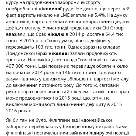
курсу на продовження заборони експорту
необробленої
нікелевої
руди. Не дивно, що через цей
факт вартість нікелю на LME злетіла на 5,4%. На думку
аналітиків, варто очікувати не лише зростання цін, а й
дефіцит металу. У листопаді представники Citi Group
вважали, що брак
нікелю
в 2014 р. досягне 64,4 тис.
тонн. У 2015 р. на їхню думку, рівень дефіциту
перевищить 103 тис. тонн. Однак зараз на складах
Лондонської біржі
нікелеві
запаси продовжують
зростати. Наприкінці листопада їхня кількість сягала
407 000 тонн. Цей показник перевищує обсяги нікелю
на початок 2014 року на 146 тисяч тонн. Тож варто
засумніватись у швидкому збільшенні вартості металу
до закінчення поточного року. До того ж, світовий
ринок зараз перенасичений нікелем. Такий стан справ
може продовжитися і в 2015 році, що, втім, не
виключає можливості виникнення дефіциту в 2015—
2016 роках.
Як би там не було, Філіппіни від Індонезійської
заборони перебувають у безперечному виграші. Саме
філіппінські постачальники зайняли лідируючі позиції