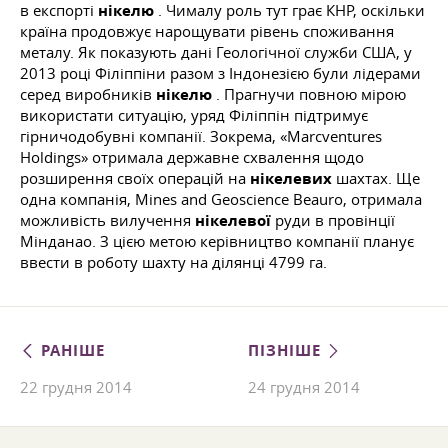
в експорті
нікелю
. Чималу роль тут грає КНР, оскільки
країна продовжує нарощувати рівень споживання
металу. Як показують дані Геологічної служби США, у
2013 році Філіппіни разом з Індонезією були лідерами
серед виробників
нікелю
. Прагнучи повною мірою
використати ситуацію, уряд Філіппін підтримує
гірничодобувні компанії. Зокрема, «Marcventures
Holdings» отримала державне схвалення щодо
розширення своїх операцій на
нікелевих
шахтах. Ще
одна компанія, Mines and Geoscience Beauro, отримала
можливість вилучення
нікелевої
руди в провінції
Мінданао. З цією метою керівництво компанії планує
ввести в роботу шахту на ділянці 4799 га.
РАНІШЕ
ПІЗНІШЕ
22 грудня 2014
24 грудня 2014