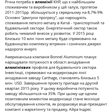
Річна потреба в
алюмінії
КНР, що є найбільшим
споживачем та виробником у цій галузі, протягом
2011-2015рр. збільшується у середньому на 8,7%-9%.
Основні "двигуни прогресу", що нарощують
споживання легкого металу в Китаї - транспортний та
будівельний сектори. Енергетичний сектор також
робить чималий внесок у розвиток. У 2015 році
близько 10 млн тонн металу буде спрямовано на
будівництво комплексу вітряних і сонячних джерел
недорогої енергії.
Американська компанія Bonnel Aluminium планує
нарощувати потужності в області анодування
алюмінієвих
профілів для будівельного сектора.
Інвестиції, спрямовані на модернізацію лінії
анодування заводу Carthage, становлять близько 5
млн. USD. Завершення проекту припаде на другий
квартал 2015 року. У цьому виробнича потужність
заводу збільшиться на 35%. При цьому ще одним
позитивним моментом модернізації стане якісніше
обслуговування клієнтів, як розраховує віце-президент
компанії з маркетингу та продажу, Айра Індрес.