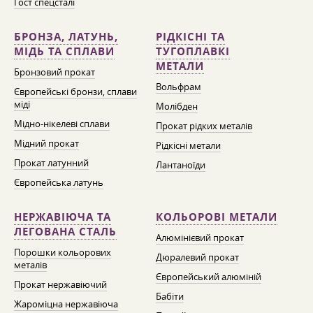
Гост спецсталі
БРОНЗА, ЛАТУНЬ,
РІДКІСНІ ТА
МІДЬ ТА СПЛАВИ
ТУГОПЛАВКІ
МЕТАЛИ
Бронзовий прокат
Вольфрам
Європейські бронзи, сплави
міді
Молібден
Мідно-нікелеві сплави
Прокат рідких металів
Мідний прокат
Рідкісні метали
Прокат латунний
Лантаноїди
Європейська латунь
НЕРЖАВІЮЧА ТА
КОЛЬОРОВІ МЕТАЛИ
ЛЕГОВАНА СТАЛЬ
Алюмінієвий прокат
Порошки кольорових
Дюралевий прокат
металів
Європейський алюміній
Прокат нержавіючий
Бабіти
Жароміцна нержавіюча