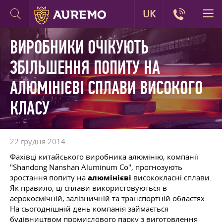
UK
ВИРОБНИКИ ОЧІКУЮТЬ
ЗБІЛЬШЕННЯ ПОПИТУ НА
АЛЮМІНІЄВІ СПЛАВИ ВИСОКОГО
КЛАСУ
22 грудня 2014
Фахівці китайського виробника алюмінію, компанії
"Shandong Nanshan Aluminum Co", прогнозують
зростання попиту на
алюмінієві
висококласні сплави.
Як правило, ці сплави використовуються в
аерокосмічній, залізничній та транспортній областях.
На сьогоднішній день компанія займається
будівництвом промислового парку з виготовлення