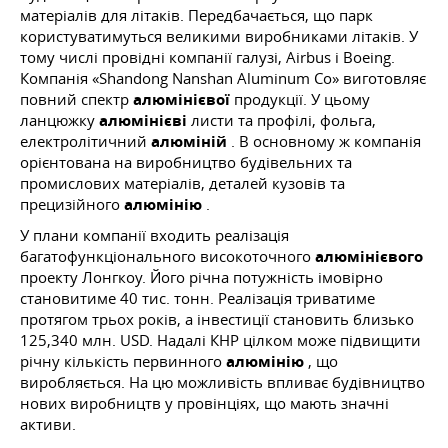
матеріалів для літаків. Передбачається, що парк
користуватимуться великими виробниками літаків. У
тому числі провідні компанії галузі, Airbus і Boeing.
Компанія «Shandong Nanshan Aluminum Co» виготовляє
повний спектр
алюмінієвої
продукції. У цьому
ланцюжку
алюмінієві
листи та профілі, фольга,
електролітичний
алюміній
. В основному ж компанія
орієнтована на виробництво будівельних та
промислових матеріалів, деталей кузовів та
прецизійного
алюмінію
.
У плани компанії входить реалізація
багатофункціонального високоточного
алюмінієвого
проекту Лонгкоу. Його річна потужність імовірно
становитиме 40 тис. тонн. Реалізація триватиме
протягом трьох років, а інвестиції становить близько
125,340 млн. USD. Надалі КНР цілком може підвищити
річну кількість первинного
алюмінію
, що
виробляється. На цю можливість впливає будівництво
нових виробництв у провінціях, що мають значні
активи.