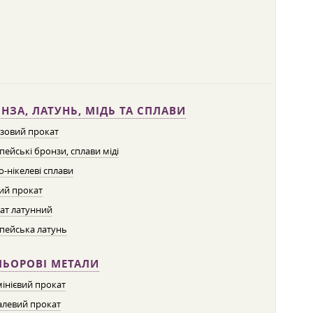
НЗА, ЛАТУНЬ, МІДЬ ТА СПЛАВИ
зовий прокат
пейські бронзи, сплави міді
о-нікелеві сплави
ий прокат
ат латунний
пейська латунь
ЛЬОРОВІ МЕТАЛИ
інієвий прокат
левий прокат