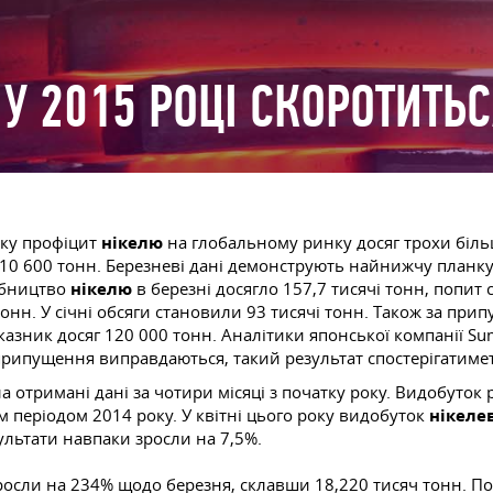
У 2015 РОЦІ СКОРОТИТЬ
оку профіцит
нікелю
на глобальному ринку досяг трохи біль
10 600 тонн. Березневі дані демонструють найнижчу планку 
робництво
нікелю
в березні досягло 157,7 тисячі тонн, попит 
тонн. У січні обсяги становили 93 тисячі тонн. Також за пр
оказник досяг 120 000 тонн. Аналітики японської компанії S
 припущення виправдаються, такий результат спостерігатимет
 отримані дані за чотири місяці з початку року. Видобуток
м періодом 2014 року. У квітні цього року видобуток
нікеле
ультати навпаки зросли на 7,5%.
 зросли на 234% щодо березня, склавши 18,220 тисяч тонн. П