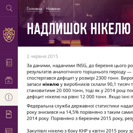
Головна
Новини
НАДЛИШОК НІКЕЛЮ 
2 червня 2015
За даними, наданими INSG, до березня цього р
результатів аналогічного торішнього періоду — 
спостерігався дефіцит у розмірі 2300 тонн. Ви
запаси
нікелю
у виробників склали 90,1 тисяч 
становитиме 20 000 тонн, тоді як у 2014 році п
дефіцит нікелю на рівні 12 000 тонн. Якщо їхні
Федеральна служба державної статистики надала
року знизився на 14,5% порівняно з таким сами
2014 року. Порівняно з березнем 2015 року, рез
Закупівлі нікелю з боку КНР у квітні 2015 року