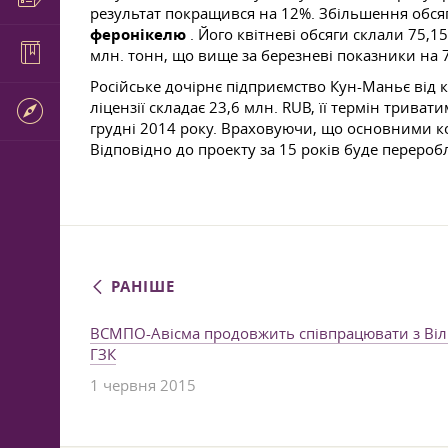
результат покращився на 12%. Збільшення обся
феронікелю
. Його квітневі обсяги склали 75,1
млн. тонн, що вище за березневі показники на 
Російське дочірнє підприємство Кун-Маньє від 
ліцензії складає 23,6 млн. RUB, її термін триват
грудні 2014 року. Враховуючи, що основними 
Відповідно до проекту за 15 років буде перероб
РАНІШЕ
ВСМПО-Авісма продовжить співпрацювати з Віл
ГЗК
1 червня 2015