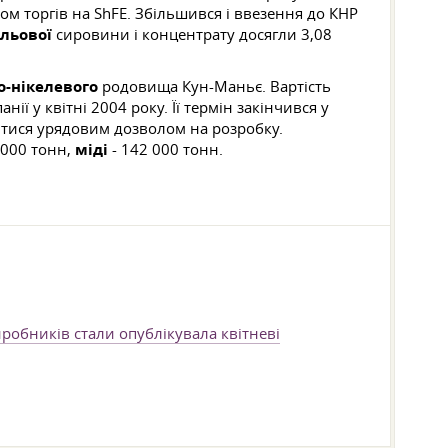
ом торгів на ShFE. Збільшився і ввезення до КНР
ельової
сировини і концентрату досягли 3,08
о-нікелевого
родовища Кун-Маньє. Вартість
ії у квітні 2004 року. Її термін закінчився у
итися урядовим дозволом на розробку.
000 тонн,
міді
- 142 000 тонн.
иробників стали опублікувала квітневі