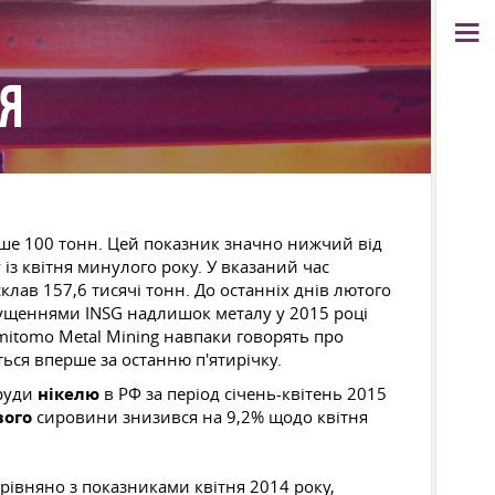
СЯ
ше 100 тонн. Цей показник значно нижчий від
із квітня минулого року. У вказаний час
склав 157,6 тисячі тонн. До останніх днів лютого
ипущеннями INSG надлишок металу у 2015 році
umitomo Metal Mining навпаки говорять про
ься вперше за останню п'ятирічку.
 руди
нікелю
в РФ за період січень-квітень 2015
вого
сировини знизився на 9,2% щодо квітня
орівняно з показниками квітня 2014 року,