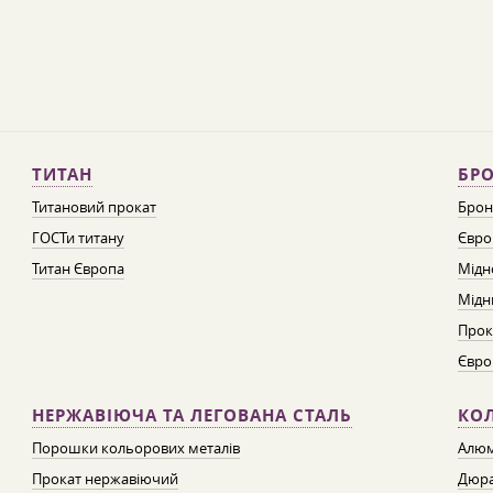
ТИТАН
БРО
Титановий прокат
Брон
ГОСТи титану
Євро
Титан Європа
Мідн
Мідн
Прок
Євро
НЕРЖАВІЮЧА ТА ЛЕГОВАНА СТАЛЬ
КО
Порошки кольорових металів
Алюм
Прокат нержавіючий
Дюра