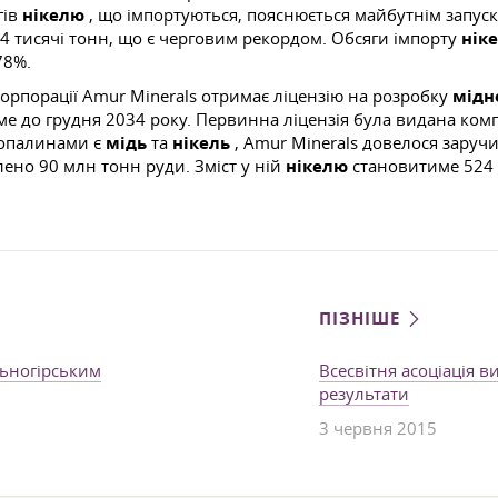
гів
нікелю
, що імпортуються, пояснюється майбутнім запуск
54 тисячі тонн, що є черговим рекордом. Обсяги імпорту
нік
78%.
корпорації Amur Minerals отримає ліцензію на розробку
мідн
име до грудня 2034 року. Первинна ліцензія була видана компан
копалинами є
мідь
та
нікель
, Amur Minerals довелося заруч
лено 90 млн тонн руди. Зміст у ній
нікелю
становитиме 524 
ПІЗНІШЕ
ьногірським
Всесвітня асоціація в
результати
3 червня 2015