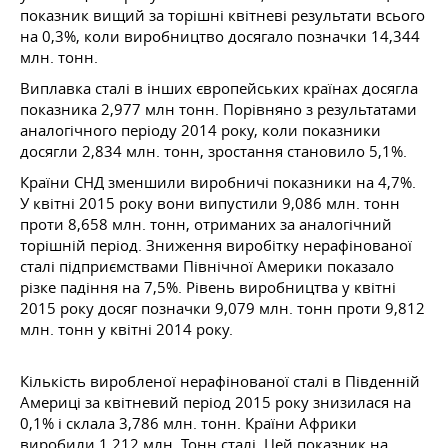
показник вищий за торішні квітневі результати всього
на 0,3%, коли виробництво досягало позначки 14,344
млн. тонн.
Виплавка сталі в інших європейських країнах досягла
показника 2,977 млн тонн. Порівняно з результатами
аналогічного періоду 2014 року, коли показники
досягли 2,834 млн. тонн, зростання становило 5,1%.
Країни СНД зменшили виробничі показники на 4,7%.
У квітні 2015 року вони випустили 9,086 млн. тонн
проти 8,658 млн. тонн, отриманих за аналогічний
торішній період. Зниження виробітку нерафінованої
сталі підприємствами Північної Америки показало
різке падіння на 7,5%. Рівень виробництва у квітні
2015 року досяг позначки 9,079 млн. тонн проти 9,812
млн. тонн у квітні 2014 року.
Кількість виробленої нерафінованої сталі в Південній
Америці за квітневий період 2015 року знизилася на
0,1% і склала 3,786 млн. тонн. Країни Африки
виробили 1,212 млн. Тонн сталі. Цей показник на