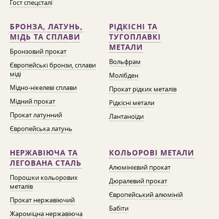
Гост спецсталі
БРОНЗА, ЛАТУНЬ,
РІДКІСНІ ТА
МІДЬ ТА СПЛАВИ
ТУГОПЛАВКІ
МЕТАЛИ
Бронзовий прокат
Вольфрам
Європейські бронзи, сплави
міді
Молібден
Мідно-нікелеві сплави
Прокат рідких металів
Мідний прокат
Рідкісні метали
Прокат латунний
Лантаноїди
Європейська латунь
НЕРЖАВІЮЧА ТА
КОЛЬОРОВІ МЕТАЛИ
ЛЕГОВАНА СТАЛЬ
Алюмінієвий прокат
Порошки кольорових
Дюралевий прокат
металів
Європейський алюміній
Прокат нержавіючий
Бабіти
Жароміцна нержавіюча