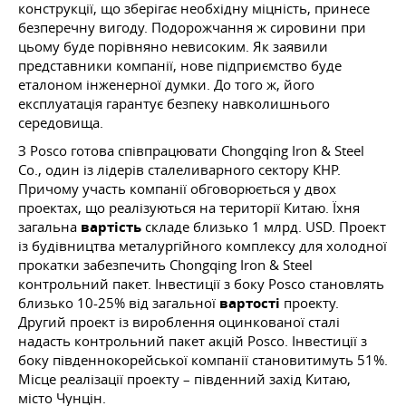
конструкції, що зберігає необхідну міцність, принесе
безперечну вигоду. Подорожчання ж сировини при
цьому буде порівняно невисоким. Як заявили
представники компанії, нове підприємство буде
еталоном інженерної думки. До того ж, його
експлуатація гарантує безпеку навколишнього
середовища.
З Posco готова співпрацювати Chongqing Iron & Steel
Co., один із лідерів сталеливарного сектору КНР.
Причому участь компанії обговорюється у двох
проектах, що реалізуються на території Китаю. Їхня
загальна
вартість
складе близько 1 млрд. USD. Проект
із будівництва металургійного комплексу для холодної
прокатки забезпечить Chongqing Iron & Steel
контрольний пакет. Інвестиції з боку Posco становлять
близько 10-25% від загальної
вартості
проекту.
Другий проект із вироблення оцинкованої сталі
надасть контрольний пакет акцій Posco. Інвестиції з
боку південнокорейської компанії становитимуть 51%.
Місце реалізації проекту – південний захід Китаю,
місто Чунцін.