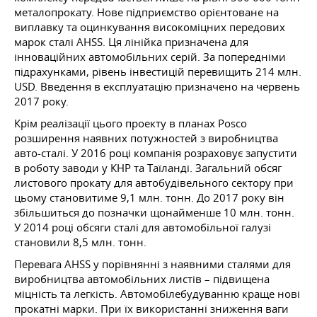
металопрокату. Нове підприємство орієнтоване на
виплавку та оцинкування високоміцних передових
марок сталі AHSS. Ця лінійка призначена для
інноваційних автомобільних серій. За попередніми
підрахунками, рівень інвестицій перевищить 214 млн.
USD. Введення в експлуатацію призначено на червень
2017 року.
Крім реалізації цього проекту в планах Posco
розширення наявних потужностей з виробництва
авто-сталі. У 2016 році компанія розраховує запустити
в роботу заводи у КНР та Таїланді. Загальний обсяг
листового прокату для автобудівельного сектору при
цьому становитиме 9,1 млн. тонн. До 2017 року він
збільшиться до позначки щонайменше 10 млн. тонн.
У 2014 році обсяги сталі для автомобільної галузі
становили 8,5 млн. тонн.
Перевага AHSS у порівнянні з наявними сталями для
виробництва автомобільних листів – підвищена
міцність та легкість. Автомобілебудуванню краще нові
прокатні марки. При їх використанні зниження ваги