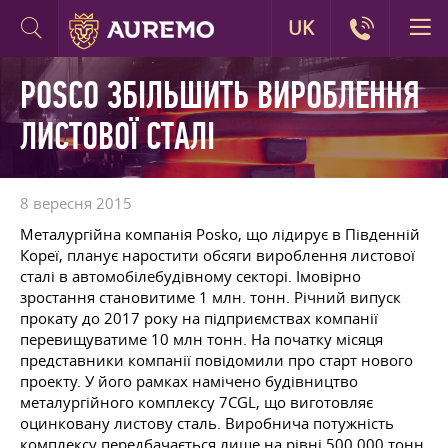
UK
POSCO ЗБІЛЬШИТЬ ВИРОБЛЕННЯ
ЛИСТОВОЇ СТАЛІ
8 вересня 2015
Металургійна компанія Posko, що лідирує в Південній
Кореї, планує наростити обсяги вироблення листової
сталі в автомобілебудівному секторі. Імовірно
зростання становитиме 1 млн. тонн. Річний випуск
прокату до 2017 року на підприємствах компанії
перевищуватиме 10 млн тонн. На початку місяця
представники компанії повідомили про старт нового
проекту. У його рамках намічено будівництво
металургійного комплексу 7CGL, що виготовляє
оцинковану листову сталь. Виробнича потужність
комплексу передбачається лише на рівні 500 000 тонн