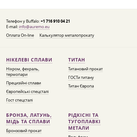
Телефон у Buffalo:
+1 716 910 04 21
E-mail:
info@auremo.eu
Оплата On-line
Калькулятор металопрокату
НІКЕЛЕВІ СПЛАВИ
ТИТАН
Ніхром, фехраль,
Титановий прокат
термопари
ГОСТи титану
Прецизійні сплави
Титан Європа
Європейські спецсталі
Гост спецсталі
БРОНЗА, ЛАТУНЬ,
РІДКІСНІ ТА
МІДЬ ТА СПЛАВИ
ТУГОПЛАВКІ
МЕТАЛИ
Бронзовий прокат