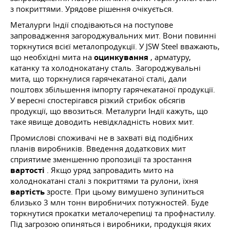
з покриттями. Урядове рішення очікується.
Металурги Індії сподіваються на поступове
запровадження загороджувальних мит. Вони повинні
торкнутися всієї металопродукції. У JSW Steel вважають,
що необхідні мита на
оцинкування
, арматуру,
катанку та холоднокатану сталь. Загороджувальні
мита, що торкнулися гарячекатаної сталі, дали
поштовх збільшення імпорту гарячекатаної продукції.
У вересні спостерігався різкий стрибок обсягів
продукції, що ввозиться. Металурги Індії кажуть, що
таке явище доводить невідкладність нових мит.
Промислові споживачі не в захваті від подібних
планів виробників. Введення додаткових мит
сприятиме зменшенню пропозиції та зростання
вартості
. Якщо уряд запровадить мито на
холоднокатані сталі з покриттями та рулони, їхня
вартість
зросте. При цьому вимушено зупиниться
близько 3 млн тонн виробничих потужностей. Буде
торкнутися прокатки металочерепиці та профнастилу.
Під загрозою опиняться і виробники, продукція яких