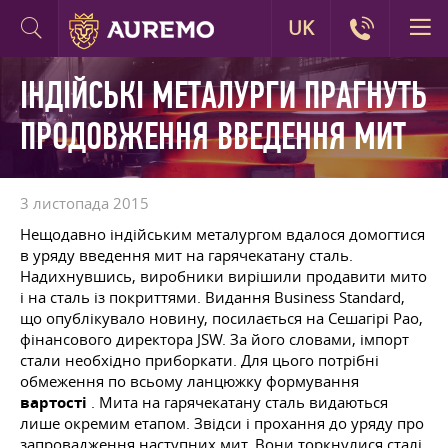
UK
ІНДІЙСЬКІ МЕТАЛУРГИ ПРАГНУТЬ
ПРОДОВЖЕННЯ ВВЕДЕННЯ МИТ
3 листопада 2015
Нещодавно індійським металургом вдалося домогтися
в уряду введення мит на гарячекатану сталь.
Надихнувшись, виробники вирішили продавити мито
і на сталь із покриттями. Видання Business Standard,
що опублікувало новину, посилається на Сешагірі Рао,
фінансового директора JSW. За його словами, імпорт
стали необхідно приборкати. Для цього потрібні
обмеження по всьому ланцюжку формування
вартості
. Мита на гарячекатану сталь видаються
лише окремим етапом. Звідси і прохання до уряду про
запровадження наступних мит. Вони торкнулися сталі