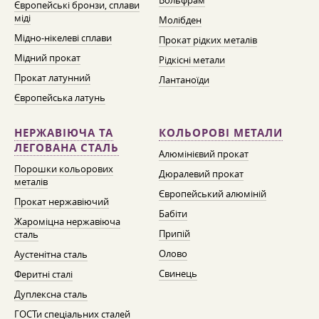
Вольфрам
Європейські бронзи, сплави
міді
Молібден
Мідно-нікелеві сплави
Прокат рідких металів
Мідний прокат
Рідкісні метали
Прокат латунний
Лантаноїди
Європейська латунь
НЕРЖАВІЮЧА ТА
КОЛЬОРОВІ МЕТАЛИ
ЛЕГОВАНА СТАЛЬ
Алюмінієвий прокат
Порошки кольорових
Дюралевий прокат
металів
Європейський алюміній
Прокат нержавіючий
Бабіти
Жароміцна нержавіюча
Припій
сталь
Олово
Аустенітна сталь
Свинець
Феритні сталі
Дуплексна сталь
ГОСТи спеціальних сталей