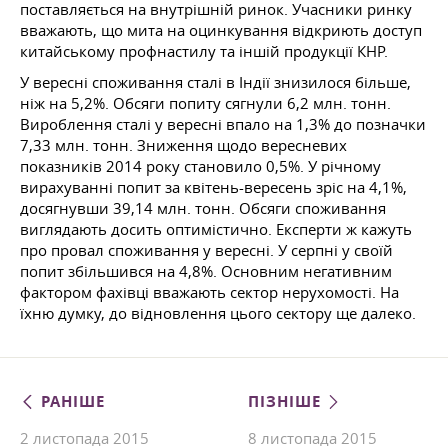
поставляється на внутрішній ринок. Учасники ринку
вважають, що мита на оцинкування відкриють доступ
китайському профнастилу та іншій продукції КНР.
У вересні споживання сталі в Індії знизилося більше,
ніж на 5,2%. Обсяги попиту сягнули 6,2 млн. тонн.
Вироблення сталі у вересні впало на 1,3% до позначки
7,33 млн. тонн. Зниження щодо вересневих
показників 2014 року становило 0,5%. У річному
вирахуванні попит за квітень-вересень зріс на 4,1%,
досягнувши 39,14 млн. тонн. Обсяги споживання
виглядають досить оптимістично. Експерти ж кажуть
про провал споживання у вересні. У серпні у своїй
попит збільшився на 4,8%. Основним негативним
фактором фахівці вважають сектор нерухомості. На
їхню думку, до відновлення цього сектору ще далеко.
РАНІШЕ
ПІЗНІШЕ
2 листопада 2015
8 листопада 2015