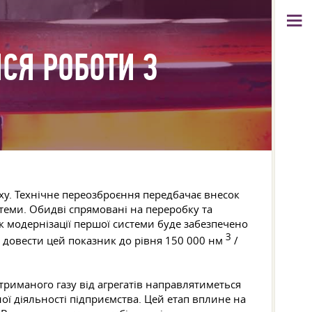
СЯ РОБОТИ З
еху. Технічне переозброєння передбачає внесок
стеми. Обидві спрямовані на переробку та
ок модернізації першої системи буде забезпечено
З
я довести цей показник до рівня 150 000 нм
/
триманого газу від агрегатів направлятиметься
ої діяльності підприємства. Цей етап вплине на