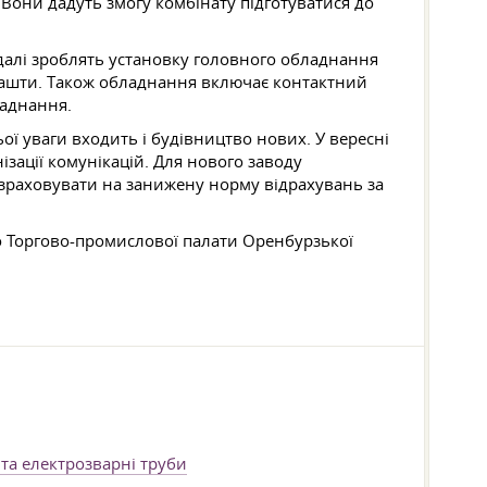
Вони дадуть змогу комбінату підготуватися до
далі зроблять установку головного обладнання
башти. Також обладнання включає контактний
ладнання.
ї уваги входить і будівництво нових. У вересні
зації комунікацій. Для нового заводу
озраховувати на занижену норму відрахувань за
до Торгово-промислової палати Оренбурзької
та електрозварні труби