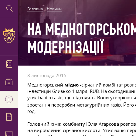
Головна
Новини
НА МЕДНОГОРСЬКОМ
МОДЕРНІЗАЦІЇ
8 листопада 2015
Медногорський
мідно
-сірчаний комбінат розпо
інвестицій близько 1 млрд. RUB. На сьогоднішні
утилізацію газів, що відходять. Вони утворюють
зростання переробки металургійних газів. Його
год.
Головний хімік комбінату Юлія Агаркова розпові
на вироблення сірчаної кислоти. Утилізація пер