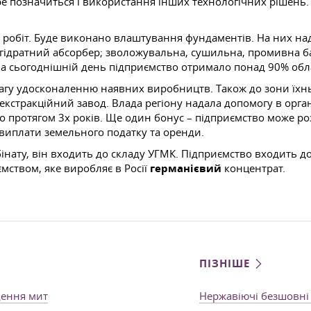
ре позначиться і використання інших технологічних рішень. 
у робіт. Буде виконано влаштування фундаментів. На них на
о-гідратний абсорбер; зволожувальна, сушильна, промивна 
На сьогоднішній день підприємство отримало понад 90% об
агу удосконаленню наявних виробництв. Також до зони їхньо
стракційний завод. Влада регіону надала допомогу в органі
о протягом 3х років. Ще один бонус – підприємство може р
виплати земельного податку та оренди.
інату, він входить до складу УГМК. Підприємство входить 
мством, яке виробляє в Росії
германієвий
концентрат.
ПІЗНІШЕ
дення мит
Нержавіючі безшовні 