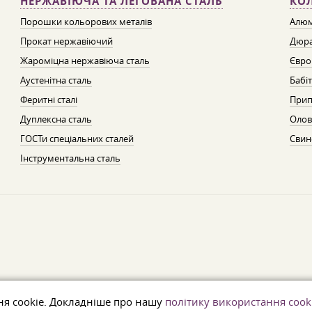
НЕРЖАВІЮЧА ТА ЛЕГОВАНА СТАЛЬ
КО
Порошки кольорових металів
Алюм
Прокат нержавіючий
Дюра
Жароміцна нержавіюча сталь
Євро
Аустенітна сталь
Бабі
Феритні сталі
Прип
Дуплексна сталь
Олов
ГОСТи спеціальних сталей
Свин
Інструментальна сталь
ня cookie. Докладніше про нашу
політику використання cook