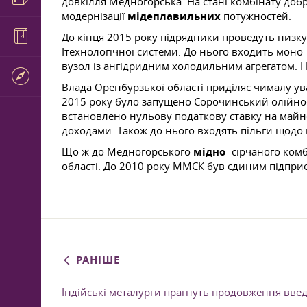
довкілля Медногорська. На стані комбінату доб
модернізації
мідеплавильних
потужностей.
До кінця 2015 року підрядники проведуть низк
Ітехнологічної системи. До нього входить мон
вузол із ангідридним холодильним агрегатом. 
Влада Оренбурзької області приділяє чималу ув
2015 року було запущено Сорочинський олійноек
встановлено нульову податкову ставку на майн
доходами. Також до нього входять пільги щодо 
Що ж до Медногорського
мідно
-сірчаного комб
області. До 2010 року ММСК був єдиним підприє
РАНІШЕ
Індійські металурги прагнуть продовження вве