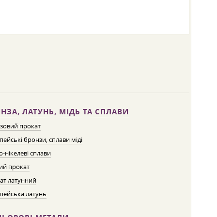
НЗА, ЛАТУНЬ, МІДЬ ТА СПЛАВИ
зовий прокат
пейські бронзи, сплави міді
о-нікелеві сплави
ий прокат
ат латунний
пейська латунь