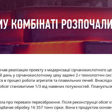
У КОМБІНАТІ РОЗПОЧАЛИ
чав реалізацію проекту з модернізації сірчанокислотного ц
й день у сірчанокислотному цеху задіяні 2-і технологічні си
ся в процесі роботи агрегатів та плавильних печей. Внаслід
 обсяг становитиме 1/3 від наявних потужностей. Плануєтьс
ла про переваги переозброєння. Після реконструкції обсяг о
едбачає обробку 16 357 тонн сірки. Вона є продуктом основн