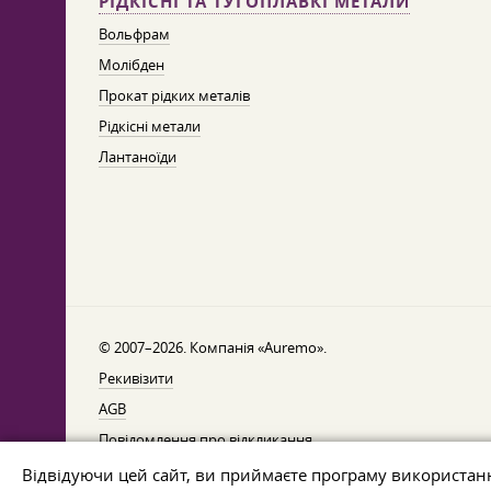
РІДКІСНІ ТА ТУГОПЛАВКІ МЕТАЛИ
Вольфрам
Молібден
Прокат рідких металів
Рідкісні метали
Лантаноїди
© 2007–2026. Компанія «Auremo».
Рекивізити
AGB
Повідомлення про відкликання
Захист даних
Відвідуючи цей сайт, ви приймаєте програму використан