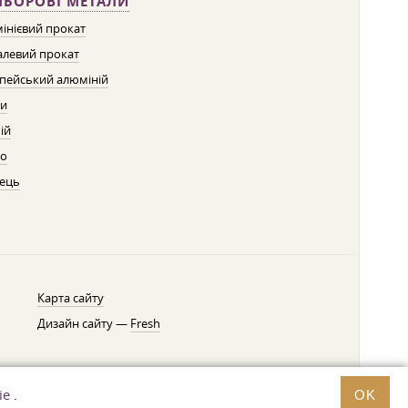
ЛЬОРОВІ МЕТАЛИ
інієвий прокат
левий прокат
пейський алюміній
ти
ій
о
ець
Карта сайту
Дизайн сайту —
Fresh
ie
.
OK