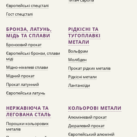
Титан Європа
Європейські спецсталі
Гост спецсталі
БРОНЗА, ЛАТУНЬ,
РІДКІСНІ ТА
МІДЬ ТА СПЛАВИ
ТУГОПЛАВКІ
МЕТАЛИ
Бронзовий прокат
Вольфрам
Європейські бронзи, сплави
міді
Молібден
Мідно-нікелеві сплави
Прокат рідких металів
Мідний прокат
Рідкісні метали
Прокат латунний
Лантаноїди
Європейська латунь
НЕРЖАВІЮЧА ТА
КОЛЬОРОВІ МЕТАЛИ
ЛЕГОВАНА СТАЛЬ
Алюмінієвий прокат
Порошки кольорових
Дюралевий прокат
металів
Європейський алюміній