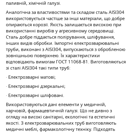
паливній, хімічній галузі.
Аналогічна за властивостями та складом сталь AISI304
використовується частіше за інші матеріали, що добре
опираються корозії. Якість залишається високою при
використанні виробів у агресивному середовищі.
Сталь добре піддається полірування, шліфування,
інших видів обробки. Імпортні електрозварювальні
труби, виконані з AISI304, випускаються з обробленою
зовнішньою поверхнею. Їх характеристики
відповідають вимогам
ГОСТ
11068-81. Виготовляються
зі сталі AISI304 такі типи труб:
· Електрозварні матові;
· Електрозварні дзеркальні;
· Електрозварні шліфовані.
Використовуються дані елементи у медичній,
харчовій, фармацевтичній галузі. Що не дивно з
огляду на високі санітарні, екологічні та естетичні
якості. З електрозварювальних труб виготовляють
медичні меблі, фармакологічну техніку. Підходять