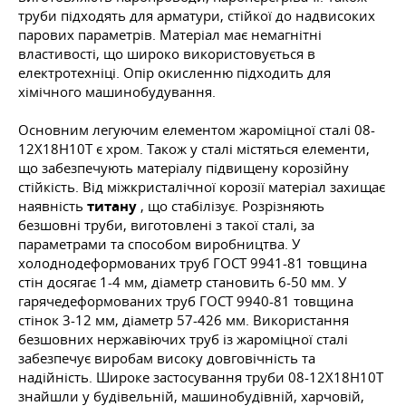
труби підходять для арматури, стійкої до надвисоких
парових параметрів. Матеріал має немагнітні
властивості, що широко використовується в
електротехніці. Опір окисленню підходить для
хімічного машинобудування.
Основним легуючим елементом жароміцної сталі 08-
12Х18Н10Т є хром. Також у сталі містяться елементи,
що забезпечують матеріалу підвищену корозійну
стійкість. Від міжкристалічної корозії матеріал захищає
наявність
титану
, що стабілізує. Розрізняють
безшовні труби, виготовлені з такої сталі, за
параметрами та способом виробництва. У
холоднодеформованих труб
ГОСТ 9941-81
товщина
стін досягає 1-4 мм, діаметр становить 6-50 мм. У
гарячедеформованих труб
ГОСТ 9940-81
товщина
стінок 3-12 мм, діаметр 57-426 мм. Використання
безшовних нержавіючих труб із жароміцної сталі
забезпечує виробам високу довговічність та
надійність. Широке застосування труби 08-12Х18Н10Т
знайшли у будівельній, машинобудівній, харчовій,