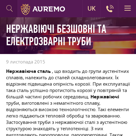
UK
НЕРЖАВІЮЧІ БЕЗШОВНІ ТА
ЕЛЕКТРОЗВАРНІ ТРУБИ
9 листопада 2015
Нержавіюча сталь
, що входить до групи аустенітних
сплавів, належить до сталей складнолегованих. Їх
відрізняє підвищена опірність корозії. При експлуатації
така сталь успішно протистоїть корозії у повітряній та
більшій частині робочих середовищ.
Нержавіючі
труби, виготовлені з немагнітного сплаву,
відрізняються високою технологічністю. Такі елементи
легко піддаються тепловій обробці та зварюванню.
Застосування труби з нержавіючої сталі з аустенітною
структурою знаходять у теплотехніці. З них
виготовляють паропроводи, пароперегрівачі. Також