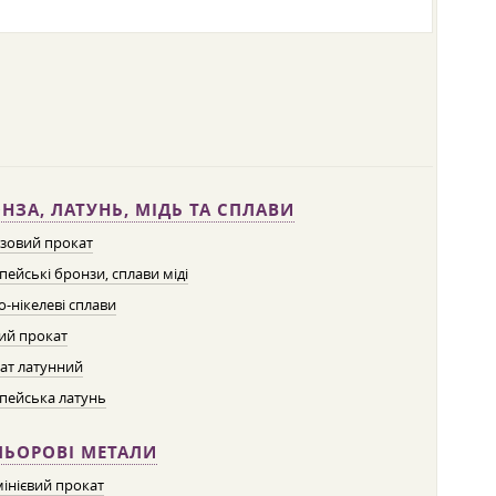
НЗА, ЛАТУНЬ, МІДЬ ТА СПЛАВИ
зовий прокат
пейські бронзи, сплави міді
о-нікелеві сплави
ий прокат
ат латунний
пейська латунь
ЛЬОРОВІ МЕТАЛИ
інієвий прокат