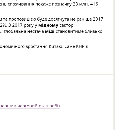
вень споживання покаже позначку 23 млн. 416
 та пропозицією буде досягнута не раніше 2017
2%. З 2017 року у
мідному
секторі
оці глобальна нестача
міді
становитиме близько
економічного зростання Китаю. Саме КНР є
вершив черговий етап робіт