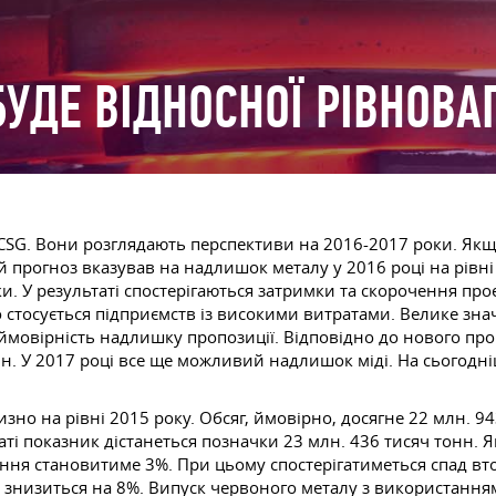
УДЕ ВІДНОСНОЇ РІВНОВА
ICSG. Вони розглядають перспективи на 2016-2017 роки. Якщ
й прогноз вказував на надлишок металу у 2016 році на рівні
. У результаті спостерігаються затримки та скорочення про
 стосується підприємств із високими витратами. Велике зн
ймовірність надлишку пропозиції. Відповідно до нового прог
нн. У 2017 році все ще можливий надлишок міді. На сьогод
но на рівні 2015 року. Обсяг, ймовірно, досягне 22 млн. 94
аті показник дістанеться позначки 23 млн. 436 тисяч тонн.
тання становитиме 3%. При цьому спостерігатиметься спад в
знизиться на 8%. Випуск червоного металу з використанням