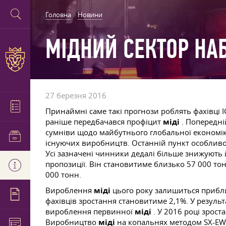
Головна
Новини
МІДНИЙ СЕКТОР НАБ
27 березня 2016
Принаймні саме такі прогнози роблять фахівці 
раніше передбачався профіцит
міді
. Попередні
сумніви щодо майбутнього глобальної економіки
існуючих виробництв. Останній пункт особливо
Усі зазначені чинники дедалі більше знижують 
пропозиції. Він становитиме близько 57 000 то
000 тонн.
Вироблення
міді
цього року залишиться приблиз
фахівців зростання становитиме 2,1%. У результ
вироблення первинної
міді
. У 2016 році зрос
Виробництво
міді
на копальнях методом SX-EW 