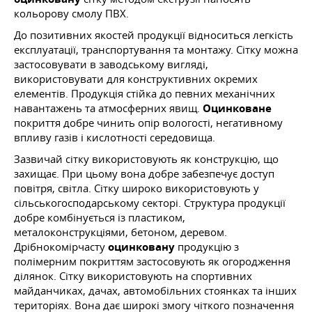
кольорову смолу ПВХ.
До позитивних якостей продукції відноситься легкість
експлуатації, транспортування та монтажу. Сітку можна
застосовувати в заводському вигляді,
використовувати для конструктивних окремих
елементів. Продукція стійка до певних механічних
навантажень та атмосферних явищ.
Оцинковане
покриття добре чинить опір вологості, негативному
впливу газів і кислотності середовища.
Зазвичай сітку використовують як конструкцію, що
захищає. При цьому вона добре забезпечує доступ
повітря, світла. Сітку широко використовують у
сільськогосподарському секторі. Структура продукції
добре комбінується із пластиком,
металоконструкціями, бетоном, деревом.
Дрібнокомірчасту
оцинковану
продукцію з
полімерним покриттям застосовують як огородження
ділянок. Сітку використовують на спортивних
майданчиках, дачах, автомобільних стоянках та інших
територіях. Вона дає широкі змогу чіткого позначення