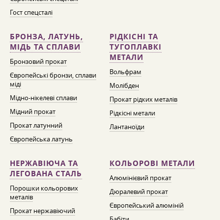
Гост спецсталі
БРОНЗА, ЛАТУНЬ,
РІДКІСНІ ТА
МІДЬ ТА СПЛАВИ
ТУГОПЛАВКІ
МЕТАЛИ
Бронзовий прокат
Вольфрам
Європейські бронзи, сплави
міді
Молібден
Мідно-нікелеві сплави
Прокат рідких металів
Мідний прокат
Рідкісні метали
Прокат латунний
Лантаноїди
Європейська латунь
НЕРЖАВІЮЧА ТА
КОЛЬОРОВІ МЕТАЛИ
ЛЕГОВАНА СТАЛЬ
Алюмінієвий прокат
Порошки кольорових
Дюралевий прокат
металів
Європейський алюміній
Прокат нержавіючий
Бабіти