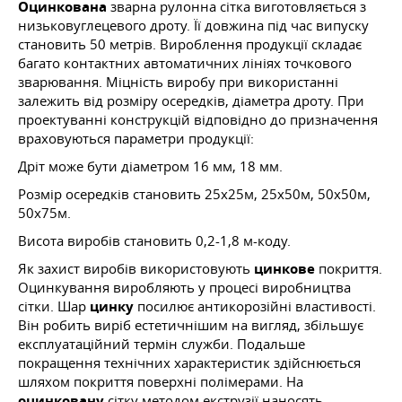
Оцинкована
зварна рулонна сітка виготовляється з
низьковуглецевого дроту. Її довжина під час випуску
становить 50 метрів. Вироблення продукції складає
багато контактних автоматичних лініях точкового
зварювання. Міцність виробу при використанні
залежить від розміру осередків, діаметра дроту. При
проектуванні конструкцій відповідно до призначення
враховуються параметри продукції:
Дріт може бути діаметром 16 мм, 18 мм.
Розмір осередків становить 25х25м, 25х50м, 50х50м,
50х75м.
Висота виробів становить 0,2-1,8 м-коду.
Як захист виробів використовують
цинкове
покриття.
Оцинкування виробляють у процесі виробництва
сітки. Шар
цинку
посилює антикорозійні властивості.
Він робить виріб естетичнішим на вигляд, збільшує
експлуатаційний термін служби. Подальше
покращення технічних характеристик здійснюється
шляхом покриття поверхні полімерами. На
оцинковану
сітку методом екструзії наносять