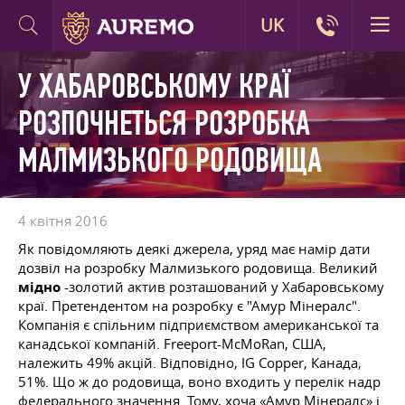
UK
У ХАБАРОВСЬКОМУ КРАЇ
РОЗПОЧНЕТЬСЯ РОЗРОБКА
МАЛМИЗЬКОГО РОДОВИЩА
4 квітня 2016
Як повідомляють деякі джерела, уряд має намір дати
дозвіл на розробку Малмизького родовища. Великий
мідно
-золотий актив розташований у Хабаровському
краї. Претендентом на розробку є "Амур Мінералс".
Компанія є спільним підприємством американської та
канадської компаній. Freeport-McMoRan, США,
належить 49% акцій. Відповідно, IG Copper, Канада,
51%. Що ж до родовища, воно входить у перелік надр
федерального значення. Тому, хоча «Амур Мінералс» і