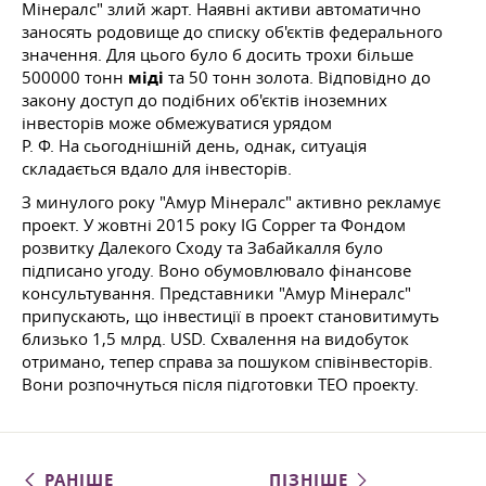
Мінералс" злий жарт. Наявні активи автоматично
заносять родовище до списку об'єктів федерального
значення. Для цього було б досить трохи більше
500000 тонн
міді
та 50 тонн золота. Відповідно до
закону доступ до подібних об'єктів іноземних
інвесторів може обмежуватися урядом
Р. Ф. На сьогоднішній
день, однак, ситуація
складається вдало для інвесторів.
З минулого року "Амур Мінералс" активно рекламує
проект. У жовтні 2015 року IG Copper та Фондом
розвитку Далекого Сходу та Забайкалля було
підписано угоду. Воно обумовлювало фінансове
консультування. Представники "Амур Мінералс"
припускають, що інвестиції в проект становитимуть
близько 1,5 млрд. USD. Схвалення на видобуток
отримано, тепер справа за пошуком співінвесторів.
Вони розпочнуться після підготовки ТЕО проекту.
РАНІШЕ
ПІЗНІШЕ