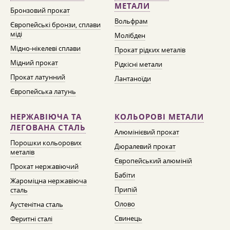
МЕТАЛИ
Бронзовий прокат
Вольфрам
Європейські бронзи, сплави
міді
Молібден
Мідно-нікелеві сплави
Прокат рідких металів
Мідний прокат
Рідкісні метали
Прокат латунний
Лантаноїди
Європейська латунь
НЕРЖАВІЮЧА ТА
КОЛЬОРОВІ МЕТАЛИ
ЛЕГОВАНА СТАЛЬ
Алюмінієвий прокат
Порошки кольорових
Дюралевий прокат
металів
Європейський алюміній
Прокат нержавіючий
Бабіти
Жароміцна нержавіюча
Припій
сталь
Олово
Аустенітна сталь
Свинець
Феритні сталі