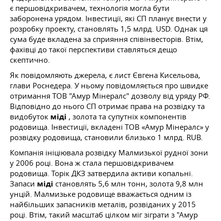
є першовідкривачем, технологія могла бути
заборонена урядом. Інвестиції, які СП планує внести у
розробку проекту, становлять 1,5 млрд. USD. Однак ця
сума буде вкладена за сприяння співінвесторів. Втім,
фахівці до такої перспективи ставляться дещо
скептично.
Як повідомляють джерела, є лист Євгена Кисельова,
глави Роснедера. У ньому повідомляється про швидке
отримання ТОВ "Амур Мінералс" дозволу від уряду РФ.
Відповідно до нього СП отримає права на розвідку та
видобуток
міді
, золота та супутніх компонентів
родовища. Інвестиції, вкладені ТОВ «Амур Мінералс» у
розвідку родовища, становили близько 1 млрд. RUB.
Компанія ініціювала розвідку Малмизької рудної зони
у 2006 році. Вона ж стала першовідкривачем
родовища. Торік ДКЗ затвердила активи копальні.
Запаси
міді
становлять 5,6 млн тонн, золота 9,8 млн
унцій. Малмизьке родовище вважається одним із
найбільших запасників металів, розвіданих у 2015
році. Втім, такий масштаб цілком міг зіграти з "Амур