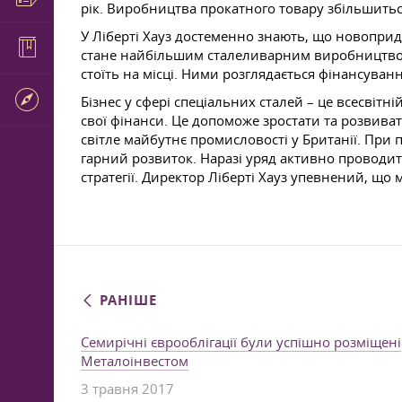
рік. Виробництва прокатного товару збільшиться
У Ліберті Хауз достеменно знають, що новопридб
стане найбільшим сталеливарним виробництвом св
стоїть на місці. Ними розглядається фінансуван
Бізнес у сфері спеціальних сталей – це всесвітні
свої фінанси. Це допоможе зростати та розвиват
світле майбутнє промисловості у Британії. При
гарний розвиток. Наразі уряд активно проводить 
стратегії. Директор Ліберті Хауз упевнений, що
РАНІШЕ
Семирічні єврооблігації були успішно розміщені
Металоінвестом
3 травня 2017