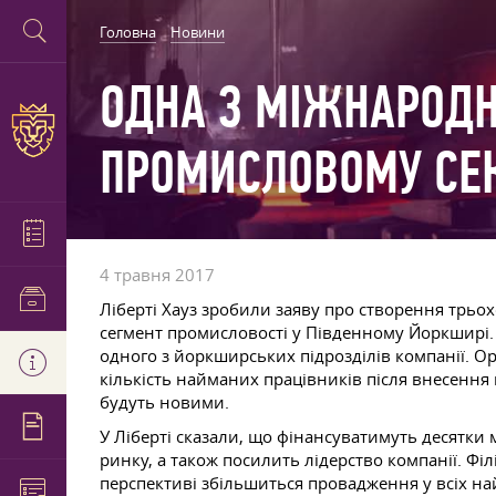
Головна
Новини
ОДНА З МІЖНАРОДН
ПРОМИСЛОВОМУ СЕК
4 травня 2017
Ліберті Хауз зробили заяву про створення трьо
сегмент промисловості у Південному Йоркширі. В
одного з йоркширських підрозділів компанії. Орг
кількість найманих працівників після внесення 
будуть новими.
У Ліберті сказали, що фінансуватимуть десятки 
ринку, а також посилить лідерство компанії. Філ
перспективі збільшиться провадження у всіх на