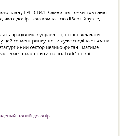
ого плану ГРІНСТИЛ. Саме з цієї точки компанія
, яка є дочірньою компанією Ліберті Хаузне,
облять працівників управлінці готові вкладати
 у цей сегмент ринку, вони дуже сподіваються на
металургійний сектор Великобританії матиме
к сегмент має стояти на чолі всієї нової
ладений новий договір