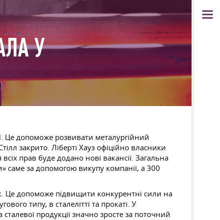
АЛА У
ії. Це допоможе розвивати металургійний
тілл закрито. Ліберті Хауз офіційно власники
 всіх прав буде додано нові вакансії. Загальна
и» саме за допомогою викупу компанії, а 300
рік. Це допоможе підвищити конкурентні сили на
ового типу, в сталелітті та прокаті. У
 сталевої продукції значно зросте за поточний