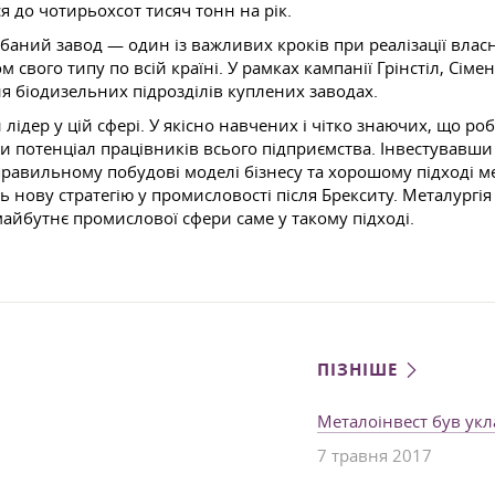
 до чотирьохсот тисяч тонн на рік.
аний завод — один із важливих кроків при реалізації власн
ого типу по всій країні. У рамках кампанії Грінстіл, Сіменс
ня біодизельних підрозділів куплених заводах.
й лідер у цій сфері. У якісно навчених і чітко знаючих, що р
и потенціал працівників всього підприємства. Інвестувавши
 правильному побудові моделі бізнесу та хорошому підході 
нову стратегію у промисловості після Брекситу. Металургія я
 майбутнє промислової сфери саме у такому підході.
ПІЗНІШЕ
Металоінвест був ук
7 травня 2017