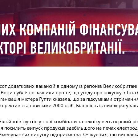
ИХ КОМПАНІЙ ФІНАНСУВ
ТОРІ ВЕЛИКОБРИТАНІЇ.
хсот додаткових вакансій в одному із регіонів Великобритан
они публічно заявили про те, що угоду про покупку з Тата С
анізація містера Гупти сказала, що за підсумками отримання
коректив становитиме 2000 осіб. Більшість із них «врятувал
мільйонів фунтів у нові комбінати та техніку весь перший 
ія посилить випуск продукції здебільшого на печах електродуг
йменуваннях випуску підприємства. Очікується, що виплавка