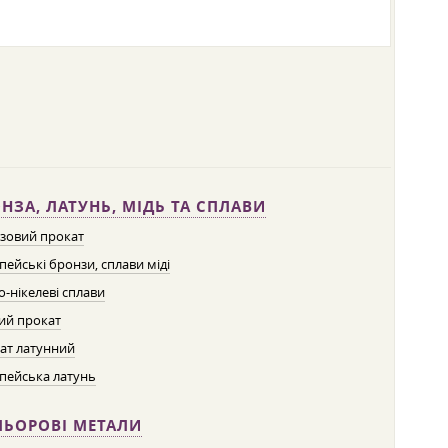
НЗА, ЛАТУНЬ, МІДЬ ТА СПЛАВИ
зовий прокат
пейські бронзи, сплави міді
о-нікелеві сплави
ий прокат
ат латунний
пейська латунь
ЛЬОРОВІ МЕТАЛИ