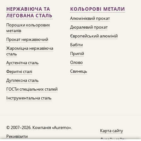
НЕРЖАВІЮЧА ТА
КОЛЬОРОВІ МЕТАЛИ
ЛЕГОВАНА СТАЛЬ
Алюмінієвий прокат
Порошки кольорових
Дюралевий прокат
металів
Європейський алюміній
Прокат нержавіючий
Бабіти
Жароміцна нержавіюча
Припій
сталь
Олово
Аустенітна сталь
Свинець
Феритні сталі
Дуплексна сталь
ГОСТи спеціальних сталей
Інструментальна сталь
© 2007–2026. Компанія «Auremo».
Карта сайту
Рекивізити
Дизайн сайту —