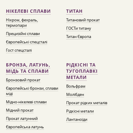
НІКЕЛЕВІ СПЛАВИ
ТИТАН
Ніхром, фехраль,
Титановий прокат
термопари
ГОСТи титану
Прецизійні сплави
Титан Європа
Європейські спецсталі
Гост спецсталі
БРОНЗА, ЛАТУНЬ,
РІДКІСНІ ТА
МІДЬ ТА СПЛАВИ
ТУГОПЛАВКІ
МЕТАЛИ
Бронзовий прокат
Вольфрам
Європейські бронзи, сплави
міді
Молібден
Мідно-нікелеві сплави
Прокат рідких металів
Мідний прокат
Рідкісні метали
Прокат латунний
Лантаноїди
Європейська латунь