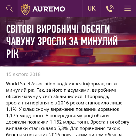
UK
СВІТОВІ ВИРОБНИЧІ ОБСЯГИ
ЧАВУНУ ЗРОСЛИ ЗА МИНУЛИЙ
РІК
15 лютого 2018
World Steel Association поділилося інформацією за
минулий рік. Так, за його підсумками, виробничі
обсяги чавуну у світі збільшилися. Щоправда,
зростання порівняно з 2016 роком становило лише
1,1%. У кількісному вираженні показник дорівнює
1,175 млрд тонн. У попередньому році обсяги
досягали позначки 1,162 млрд. тонн. Зростання обсягу
виплавки сталі склало 5,3%. Для порівняння також
береться показник 2016 року. Таким чином обсяг за