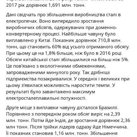
2017 рік дорівнює 1,691 млн. тонн.
Дані свідчать про збільшення виробництва сталі в
електропечах. Воно випередило зростання
виробничих обсягів, одержуваних при доменно-
конвертерному процесі. Найбільше чавуну було
виплавлено у Китаї. Показник дорівнює 710,8 млн.
тонн, що становить 60% від усього отриманого обсягу.
При цьому це на 1,8% більше, ніж було в 2016 році.
Обсяги китайської сталі збільшилися на більш ніж 5%.
Це пов'язано з екологічними обмеженнями,
запровадженими минулого року. Так дрібніші
підприємства позакривалися. У середніх і великих при
цьому з'явилася можливість наростити темпи. У
результаті було завантажено максимум
електросталеплавильні потужності.
Друге місце з виплавки чавуну дісталося Бразилії.
Порівняно з попереднім роком обсяг виріс на 2,39
млн. тонн. Потім йде Індія, де зростання дорівнює 2,36
млн тонн. Після трійки лідерів одразу йде Німеччина.
Її показник становив 1,16 млн. тонн. Збільшення