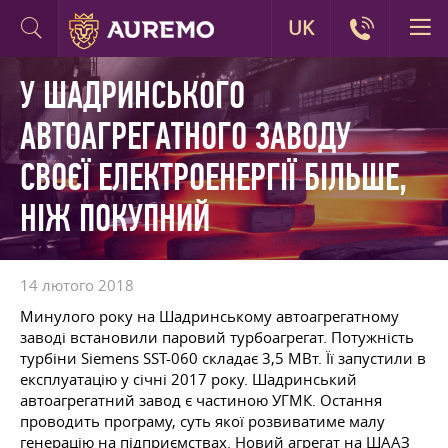
UK
У ШАДРИНСЬКОГО
АВТОАГРЕГАТНОГО ЗАВОДУ
СВОЄЇ ЕЛЕКТРОЕНЕРГІЇ БІЛЬШЕ,
НІЖ ПОКУПНИЙ
14 лютого 2018
Минулого року на Шадринському автоагрегатному
заводі встановили паровий турбоагрегат. Потужність
турбіни Siemens SST-060 складає 3,5 МВт. Її запустили в
експлуатацію у січні 2017 року. Шадринський
автоагрегатний завод є частиною УГМК. Остання
проводить програму, суть якої розвиватиме малу
генерацію на підприємствах. Новий агрегат на ШААЗ