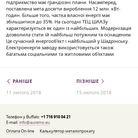
підприємство має грандіозні плани. Насамперед,
поставлена мета досягти вироблення 12 млн. кВт-
годин. Більше того, частка власної енергії має
збільшитися до 35%. На сьогодні ТЕЦ ШААЗу
характеризується як один із найбільших. Модернізація
дозволила стати їй найбільш потужним та оснащеним.
Це сучасний енергооб'єкт і найбільший у Шадрінську.
Електроенергія заводу використовується також
багатьма соціальними та житловими об'єктами.
РАНІШЕ
ПІЗНІШЕ
11 лютого 2018
15 лютого 2018
Телефон у Buffalo:
+1 716 910 04 21
E-mail:
info@auremo.eu
Оплата On-line
Калькулятор металопрокату