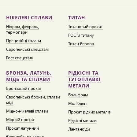
НІКЕЛЕВІ СПЛАВИ
ТИТАН
Ніхром, фехраль,
Титановий прокат
термопари
ГОСТи титану
Прецизійні сплави
Титан Європа
Європейські спецсталі
Гост спецсталі
БРОНЗА, ЛАТУНЬ,
РІДКІСНІ ТА
МІДЬ ТА СПЛАВИ
ТУГОПЛАВКІ
МЕТАЛИ
Бронзовий прокат
Вольфрам
Європейські бронзи, сплави
міді
Молібден
Мідно-нікелеві сплави
Прокат рідких металів
Мідний прокат
Рідкісні метали
Прокат латунний
Лантаноїди
Європейська латунь