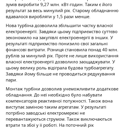
зумів виробити 9,27 млн. кВт-годин. Таким є його
результат за весь минулий рік. Старому обладнанню
вдавалося виробляти у 1,5 рази менше.
Нова турбіна дозволила збільшити частку власної
електроенергії. Завдяки цьому підприємство суттєво
зекономило на закупівлі електроенергії в інших. У
результаті підприємство понизило свої загальні
фінансові витрати. Різниця становила понад 40 млн.
рублів за минулий рік. Проте не лише використання
власної електроенергії дозволило заощаджувати. У
цьому велику роль відіграла будова турбоагрегату.
Завдяки йому більше не проводиться редукування
пари.
Монтаж турбіни дозволив унеможливити додаткове
обладнання. До неї необхідно було набувати
компенсаторів реактивної потужності. Також вона
виступає заміною таким агрегатам. У результаті
потрібно заводські електромережі не
перевантажуються струмом. Також виключаються
втрати та збої у її роботі. На поточний рік