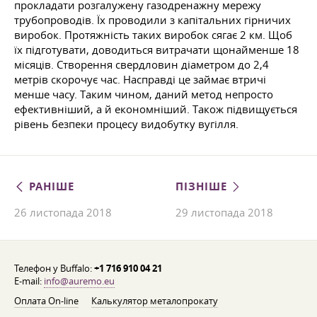
прокладати розгалужену газодренажну мережу
трубопроводів. Їх проводили з капітальних гірничих
виробок. Протяжність таких виробок сягає 2 км. Щоб
їх підготувати, доводиться витрачати щонайменше 18
місяців. Створення свердловин діаметром до 2,4
метрів скорочує час. Насправді це займає втричі
менше часу. Таким чином, даний метод непросто
ефективніший, а й економніший. Також підвищується
рівень безпеки процесу видобутку вугілля.
РАНІШЕ
ПІЗНІШЕ
26 листопада 2018
29 листопада 2018
Телефон у Buffalo:
+1 716 910 04 21
E-mail:
info@auremo.eu
Оплата On-line
Калькулятор металопрокату