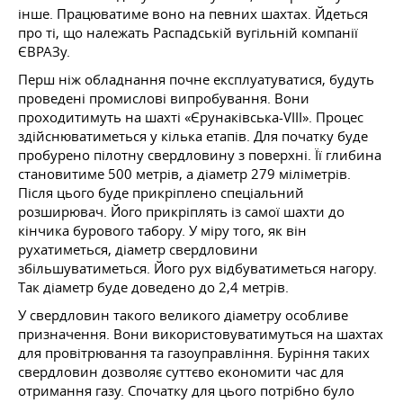
інше. Працюватиме воно на певних шахтах. Йдеться
про ті, що належать Распадській вугільній компанії
ЄВРАЗу.
Перш ніж обладнання почне експлуатуватися, будуть
проведені промислові випробування. Вони
проходитимуть на шахті «Єрунаківська-VIII». Процес
здійснюватиметься у кілька етапів. Для початку буде
пробурено пілотну свердловину з поверхні. Її глибина
становитиме 500 метрів, а діаметр 279 міліметрів.
Після цього буде прикріплено спеціальний
розширювач. Його прикріплять із самої шахти до
кінчика бурового табору. У міру того, як він
рухатиметься, діаметр свердловини
збільшуватиметься. Його рух відбуватиметься нагору.
Так діаметр буде доведено до 2,4 метрів.
У свердловин такого великого діаметру особливе
призначення. Вони використовуватимуться на шахтах
для провітрювання та газоуправління. Буріння таких
свердловин дозволяє суттєво економити час для
отримання газу. Спочатку для цього потрібно було