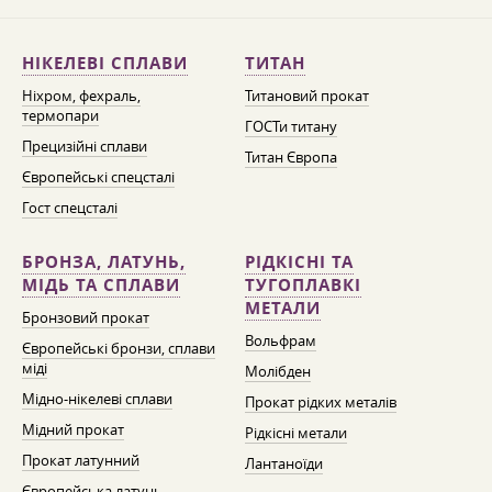
НІКЕЛЕВІ СПЛАВИ
ТИТАН
Ніхром, фехраль,
Титановий прокат
термопари
ГОСТи титану
Прецизійні сплави
Титан Європа
Європейські спецсталі
Гост спецсталі
БРОНЗА, ЛАТУНЬ,
РІДКІСНІ ТА
МІДЬ ТА СПЛАВИ
ТУГОПЛАВКІ
МЕТАЛИ
Бронзовий прокат
Вольфрам
Європейські бронзи, сплави
міді
Молібден
Мідно-нікелеві сплави
Прокат рідких металів
Мідний прокат
Рідкісні метали
Прокат латунний
Лантаноїди
Європейська латунь