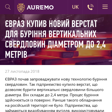
UK
ЄВРАЗ КУПИВ НОВИЙ ВЕРСТАТ
ДЛЯ БУРІННЯ ВЕРТИКАЛЬНИХ
СВЕРДЛОВИН ДІАМЕТРОМ ДО 2,4
МЕТРІВ
27 листопада 2018
ЄВРАЗ почав запроваджувати нову технологію буріння
свердловин. Так підприємство купило верстат, що
дозволяє бурити вертикальні свердловини більшого
діаметра. Він складає до 2,4 метра. Процес буріння
здійснюється із поверхні. Раніше такого обладнання
на російській території не було. Підприємства, що
займаються видобуванням вугілля, використовували