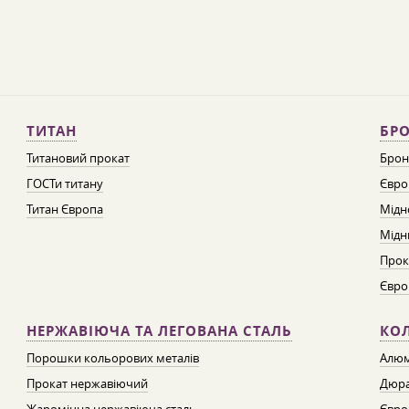
ТИТАН
БРО
Титановий прокат
Брон
ГОСТи титану
Євро
Титан Європа
Мідн
Мідн
Прок
Євро
НЕРЖАВІЮЧА ТА ЛЕГОВАНА СТАЛЬ
КО
Порошки кольорових металів
Алюм
Прокат нержавіючий
Дюра