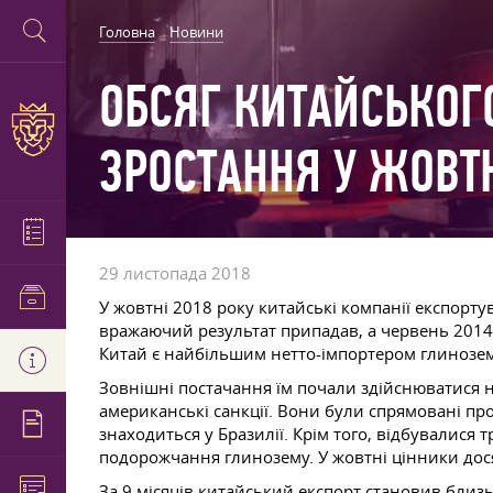
Головна
Новини
ОБСЯГ КИТАЙСЬКОГ
ЗРОСТАННЯ У ЖОВТ
29 листопада 2018
У жовтні 2018 року китайські компанії експорту
вражаючий результат припадав, а червень 2014 
Китай є найбільшим нетто-імпортером глинозем
Зовнішні постачання їм почали здійснюватися н
американські санкції. Вони були спрямовані про
знаходиться у Бразилії. Крім того, відбувалися 
подорожчання глинозему. У жовтні цінники дося
За 9 місяців китайський експорт становив близ