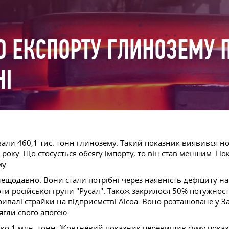
О ЕКСПОРТУ ГЛИНОЗЕМУ
НІ
вали 460,1 тис. тонн глинозему. Такий показник виявився н
року. Що стосується обсягу імпорту, то він став меншим. По
у.
ещодавно. Вони стали потрібні через наявність дефіциту на 
ти російської групи "Русал". Також закрилося 50% потужност
тривалі страйки на підприємстві Alcoa. Воно розташоване у За
гли свого апогею.
ько 1 млн. тонн. Жовтневий показник перевищив суму показн