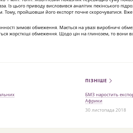
за. Із цього приводу висловився аналітик пекінського підро
ом. Тому, пройшовши його експорт почне скорочуватися. Вже 
инності зимові обмеження. Мається на увазі виробничі обме
уються жорсткіші обмеження. Щодо цін на глинозем, то вони 
ПІЗНІШЕ
кальних
БМЗ наростить експор
Африки
30 листопада 2018