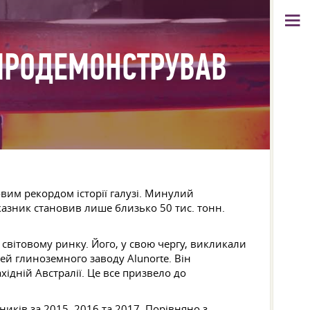
 ПРОДЕМОНСТРУВАВ
овим рекордом історії галузі. Минулий
казник становив лише близько 50 тис. тонн.
світовому ринку. Його, у свою чергу, викликали
ей глиноземного заводу Alunorte. Він
хідній Австралії. Це все призвело до
иків за 2015, 2016 та 2017. Порівняно з