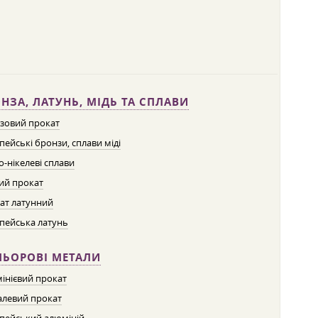
НЗА, ЛАТУНЬ, МІДЬ ТА СПЛАВИ
зовий прокат
пейські бронзи, сплави міді
о-нікелеві сплави
ий прокат
ат латунний
пейська латунь
ЛЬОРОВІ МЕТАЛИ
інієвий прокат
левий прокат