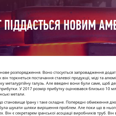
Т ПІДДАСТЬСЯ НОВИМ А
нове розпорядження. Воно стосується запровадження додатк
 він торкнеться постачання сталевої продукції, міді та алю
ську металургійну галузь. Але введені вони були саме, щоб д
прибутки. У 2017 розмір прибутку оцінювався близько 10 м
нські метали.
що становище Ірану і таке складне. Попередні обмеження діют
 була шукати шляхи вирішення проблем. Але поки що в ньог
 Він є секретарем іранської асоціації виробників труб. Він