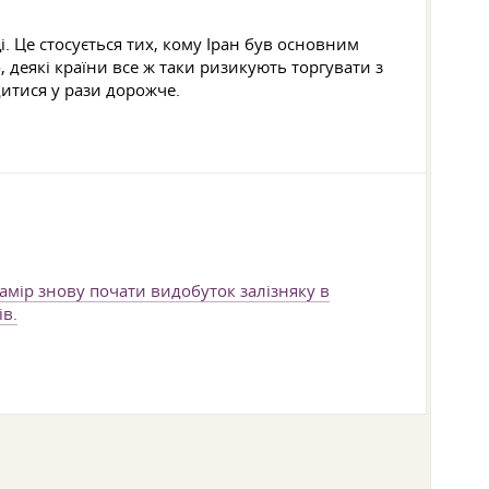
. Це стосується тих, кому Іран був основним
, деякі країни все ж таки ризикують торгувати з
дитися у рази дорожче.
намір знову почати видобуток залізняку в
ів.