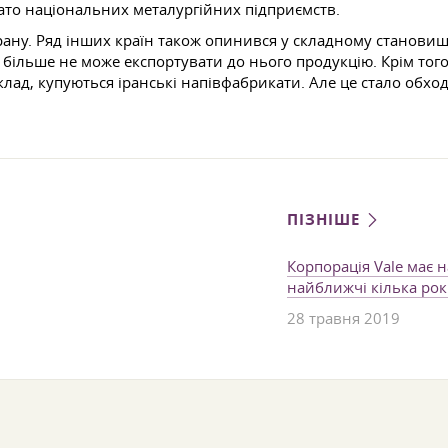
гато національних металургійних підприємств.
ану. Ряд інших країн також опинився у складному становищі
 більше не може експортувати до нього продукцію. Крім того
клад, купуються іранські напівфабрикати. Але це стало обхо
ПІЗНІШЕ
Корпорація Vale має 
найближчі кілька рок
28 травня 2019