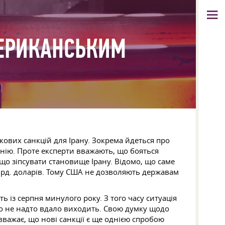
МЕРИКАНСЬКИМ
ових санкцій для Ірану. Зокрема йдеться про
мінію. Проте експерти вважають, що бояться
ещо зіпсувати становище Ірану. Відомо, що саме
лрд. доларів. Тому США не дозволяють державам
ь із серпня минулого року. З того часу ситуація
о не надто вдало виходить. Свою думку щодо
 вважає, що нові санкції є ще однією спробою