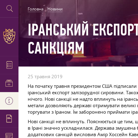
Головна
Новини
ІРАНСЬКИЙ ЕКСПОР
САНКЦІЯМ
25 травня 2019
На початку травня президентом США підписали 
іранський експорт залізорудної сировини. Також
нічого. Нові санкції не надто вплинуть на іран
метали дозволяють державі отримувати великі 
торгувати з Іраном. Їм заборонено приймати іра
Нові санкції не вплинуть. Пояснюється це тим, 
в Ірані значно ускладнилася. Держава змушена
додаткових санкцій висловив Амір Хоссейн Кавех.