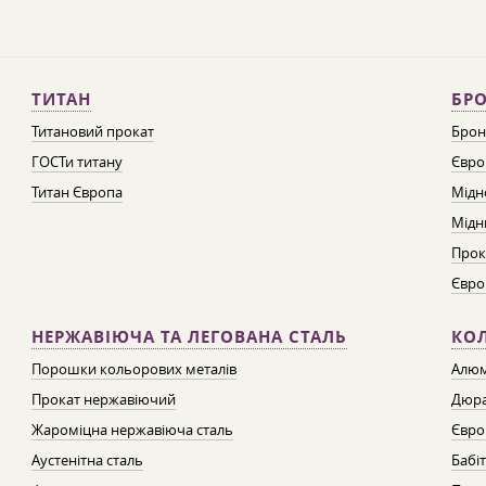
ТИТАН
БРО
Титановий прокат
Брон
ГОСТи титану
Євро
Титан Європа
Мідн
Мідн
Прок
Євро
НЕРЖАВІЮЧА ТА ЛЕГОВАНА СТАЛЬ
КО
Порошки кольорових металів
Алюм
Прокат нержавіючий
Дюра
Жароміцна нержавіюча сталь
Євро
Аустенітна сталь
Бабі