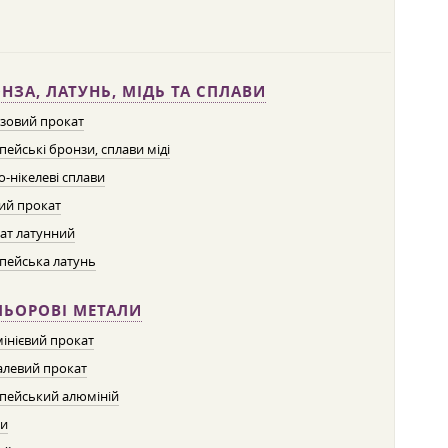
НЗА, ЛАТУНЬ, МІДЬ ТА СПЛАВИ
зовий прокат
пейські бронзи, сплави міді
о-нікелеві сплави
ий прокат
ат латунний
пейська латунь
ЛЬОРОВІ МЕТАЛИ
інієвий прокат
левий прокат
пейський алюміній
ти