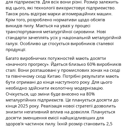
для підприємств. Для всіх вони різні. Розмір залежить
від цього, які технології використовує підприємство.
Також роль відіграє марки агломераційних машин.
Крім того, розроблено нормативи щодо обсягів
викидів пилу. Мається на увазі у процесі
транспортування металургійної сировини. Нові
стандарти зачеплять усіх у національній металургійній
галузі. Особливо це стосується виробників сталевої
продукції.
Багато виробничих потужностей мають досягти
«значного прогресу». Йдеться близько 60% виробників
сталі. Вони розташовані у промислових зонах на сході
та північному сході Китаю. Потрібні результати мають
бути отримані до кінця наступного року. Для цього
необхідно здійснити екологічну модернізацію.
Очікується, що зміни буде внесено на 80%
металургійних підприємств. Це планується досягти до
кінця 2025 року. Реалізація нової стратегії дозволить
знизити негативний вплив на довкілля. Планується
досягти зменшення емісії найшкідливіших для
здоров'я частинок пилу. Їхній розмір становить 2,5