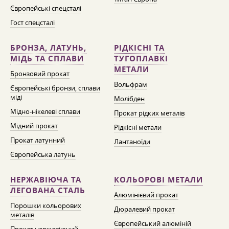
Європейські спецсталі
Гост спецсталі
БРОНЗА, ЛАТУНЬ,
РІДКІСНІ ТА
МІДЬ ТА СПЛАВИ
ТУГОПЛАВКІ
МЕТАЛИ
Бронзовий прокат
Вольфрам
Європейські бронзи, сплави
міді
Молібден
Мідно-нікелеві сплави
Прокат рідких металів
Мідний прокат
Рідкісні метали
Прокат латунний
Лантаноїди
Європейська латунь
НЕРЖАВІЮЧА ТА
КОЛЬОРОВІ МЕТАЛИ
ЛЕГОВАНА СТАЛЬ
Алюмінієвий прокат
Порошки кольорових
Дюралевий прокат
металів
Європейський алюміній