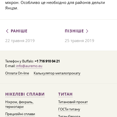
мікрон. Особливо це необхідно для районів дельти
Янцзи.
РАНІШЕ
ПІЗНІШЕ
22 травня 2019
25 травня 2019
Телефон у Buffalo:
+1 716 910 04 21
E-mail:
info@auremo.eu
Оплата On-line
Калькулятор металопрокату
НІКЕЛЕВІ СПЛАВИ
ТИТАН
Ніхром, фехраль,
Титановий прокат
термопари
ГОСТи титану
Прецизійні сплави
Титан Європа