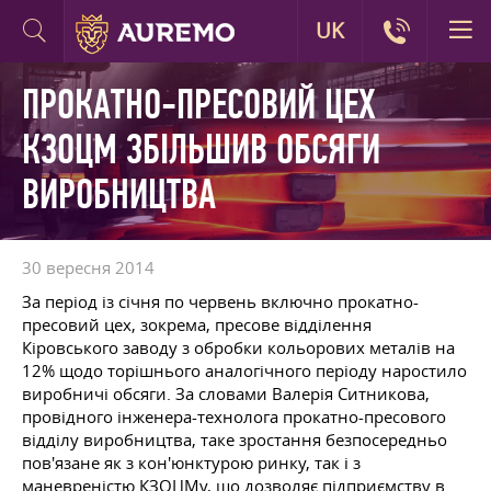
UK
ПРОКАТНО-ПРЕСОВИЙ ЦЕХ
КЗОЦМ ЗБІЛЬШИВ ОБСЯГИ
ВИРОБНИЦТВА
30 вересня 2014
За період із січня по червень включно прокатно-
пресовий цех, зокрема, пресове відділення
Кіровського заводу з обробки кольорових металів на
12% щодо торішнього аналогічного періоду наростило
виробничі обсяги. За словами Валерія Ситникова,
провідного інженера-технолога прокатно-пресового
відділу виробництва, таке зростання безпосередньо
пов'язане як з кон'юнктурою ринку, так і з
маневреністю КЗОЦМу, що дозволяє підприємству в