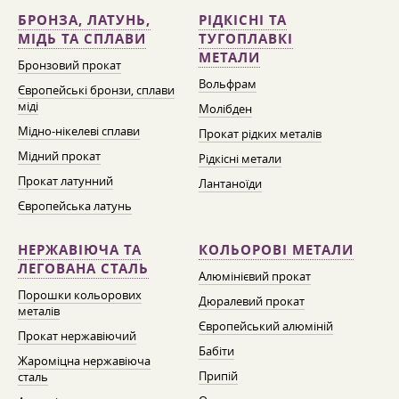
БРОНЗА, ЛАТУНЬ,
РІДКІСНІ ТА
МІДЬ ТА СПЛАВИ
ТУГОПЛАВКІ
МЕТАЛИ
Бронзовий прокат
Вольфрам
Європейські бронзи, сплави
міді
Молібден
Мідно-нікелеві сплави
Прокат рідких металів
Мідний прокат
Рідкісні метали
Прокат латунний
Лантаноїди
Європейська латунь
НЕРЖАВІЮЧА ТА
КОЛЬОРОВІ МЕТАЛИ
ЛЕГОВАНА СТАЛЬ
Алюмінієвий прокат
Порошки кольорових
Дюралевий прокат
металів
Європейський алюміній
Прокат нержавіючий
Бабіти
Жароміцна нержавіюча
Припій
сталь