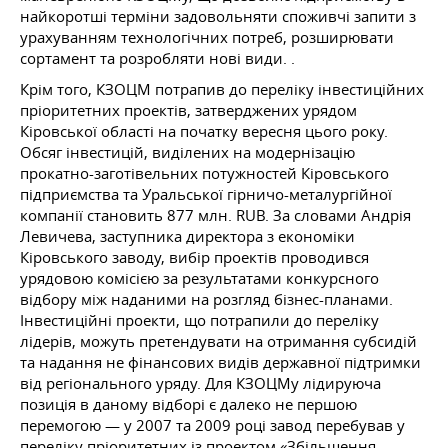
найкоротші терміни задовольняти споживчі запити з
урахуванням технологічних потреб, розширювати
сортамент та розробляти нові види. .
Крім того, КЗОЦМ потрапив до переліку інвестиційних
пріоритетних проектів, затверджених урядом
Кіровської області на початку вересня цього року.
Обсяг інвестицій, виділених на модернізацію
прокатно-заготівельних потужностей Кіровського
підприємства та Уральської гірничо-металургійної
компанії становить 877 млн. RUB. За словами Андрія
Левичева, заступника директора з економіки
Кіровського заводу, вибір проектів проводився
урядовою комісією за результатами конкурсного
відбору між наданими на розгляд бізнес-планами.
Інвестиційні проекти, що потрапили до переліку
лідерів, можуть претендувати на отримання субсидій
та надання не фінансових видів державної підтримки
від регіонального уряду. Для КЗОЦМу лідируюча
позиція в даному відборі є далеко не першою
перемогою — у 2007 та 2009 році завод перебував у
переліку пріоритетних із проектом «Збільшення